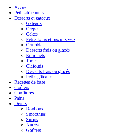
Accueil
Petits-déjeuners
Desserts et gateaux
Gateaux
Crepes
Cakes
Petits fours et biscuits secs
Crumble
Desserts frais ou glacés
Entremets
Tartes
Clafoutis
Desserts frais ou glacés
Petits gâteaux
Recettes de base
Goûters
Confitures
Pains
Divers
Bonbons
Smoothies
Sirops
Autres
Goûters