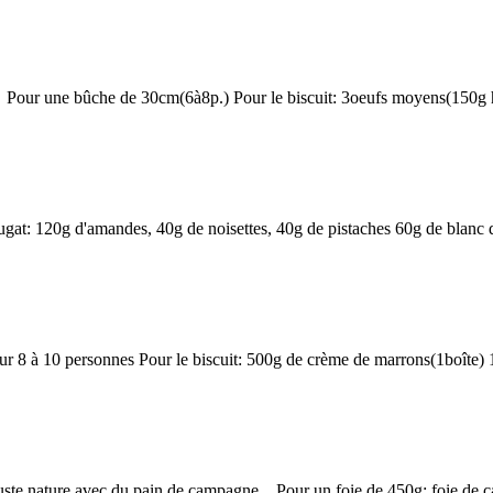
Pour une bûche de 30cm(6à8p.) Pour le biscuit: 3oeufs moyens(150g ho
t: 120g d'amandes, 40g de noisettes, 40g de pistaches 60g de blanc d'
 8 à 10 personnes Pour le biscuit: 500g de crème de marrons(1boîte) 1
guste nature avec du pain de campagne. Pour un foie de 450g: foie de c