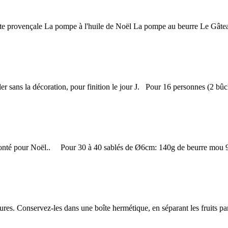
pe à l'huile de
Noë
l La pompe au beurre Le Gâtea
ler sans la décoration, pour finition le jour J. Pour 16 personnes (2 bûch
lonté pour
Noël
.. Pour 30 à 40 sablés de Ø6cm: 140g de beurre mou 90
heures. Conservez-les dans une boîte hermétique, en séparant les fruits par