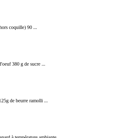
rs coquille) 90 ...
oeuf 380 g de sucre ...
25g de beurre ramolli ...
anard à température ambiante ...