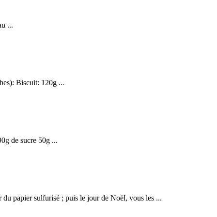
u ...
es): Biscuit: 120g ...
g de sucre 50g ...
 du papier sulfurisé ; puis le jour de
Noël
, vous les ...