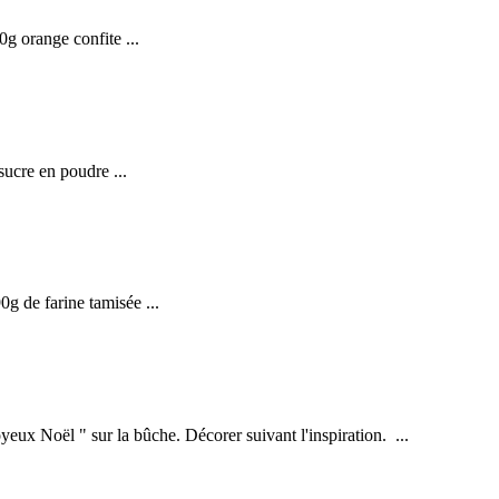
g orange confite ...
ucre en poudre ...
g de farine tamisée ...
oye
ux N
oël " sur la bûche. Décorer suivant l'inspiration. ...