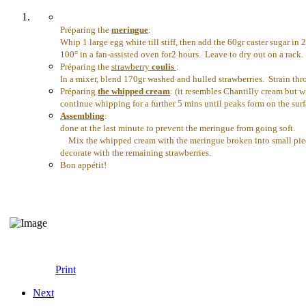
Préparing the
meringue
:
Whip 1 large egg white till stiff, then add the 60gr caster sugar i
100° in a fan-assisted oven for2 hours. Leave to dry out on a rack.
Préparing the
strawberry
coulis
:
In a mixer, blend 170gr washed and hulled strawberries. Strain thr
Préparing
the whipped cream
: (it resembles Chantilly cream but w
continue whipping for a further 5 mins until peaks form on the surfa
Assembling
:
done at the last minute to prevent the meringue from going soft.
Mix the whipped cream with the meringue broken into small pieces 
decorate with the remaining strawberries.
Bon appétit!
Print
Next