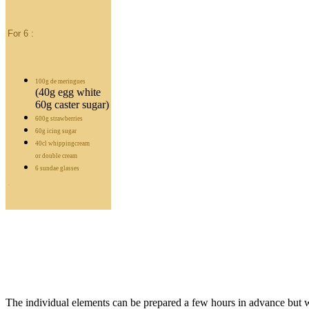
For 6 :
100g de meringues
(40g egg white
60g caster sugar)
600g strawberries
60g icing sugar
40cl whippingcream
or double cream
6 sundae glasses
The individual elements can be prepared a few hours in advance but wait