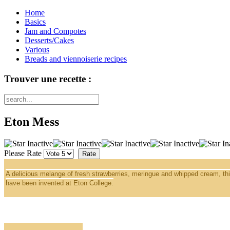
Home
Basics
Jam and Compotes
Desserts/Cakes
Various
Breads and viennoiserie recipes
Trouver une recette :
Eton Mess
Please Rate
A delicious melange of fresh strawberries, meringue and whipped cream, thi
have been invented at Eton College.