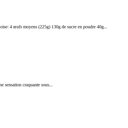
énoise: 4 œufs moyens (225g) 130g de sucre en poudre 40g...
ne sensation craquante sous...