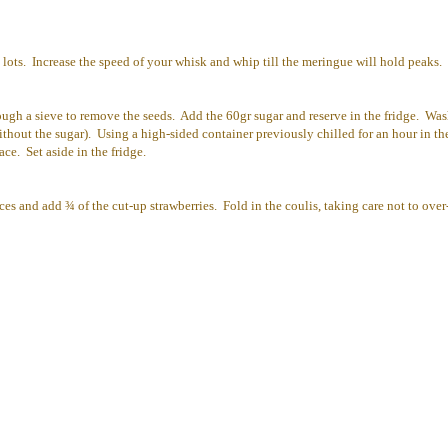
n 2 lots. Increase the speed of your whisk and whip till the meringue will hold pea
ough a sieve to remove the seeds. Add the 60gr sugar and reserve in the fridge. Wash
ithout the sugar). Using a high-sided container previously chilled for an hour in th
ce. Set aside in the fridge.
and add ¾ of the cut-up strawberries. Fold in the coulis, taking care not to over-