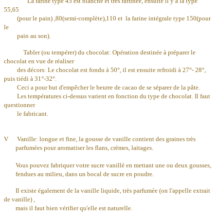
La farine type 45 est blanche et très raffinée, ensuite il y a la type
55,65
(pour le pain) ,80(semi-complète),110 et la farine intégrale type 150(pour
le
pain au son).
Tabler (ou tempérer) du chocolat: Opération destinée à préparer le
chocolat en vue de réaliser
des décors: Le chocolat est fondu à 50°, il est ensuite refroidi à 27°- 28°,
puis tiédi à 31°-32°.
Ceci a pour but d'empêcher le beurre de cacao de se séparer de la pâte.
Les températures ci-dessus varient en fonction du type de chocolat. Il faut
questionner
le fabricant.
V Vanille: longue et fine, la gousse de vanille contient des graines très
parfumées pour aromatiser les flans, crèmes, laitages.
Vous pouvez fabriquer votre sucre vanillé en mettant une ou deux gousses,
fendues au milieu, dans un bocal de sucre en poudre.
Il existe également de la vanille liquide, très parfumée (on l'appelle extrait
de vanille) ,
mais il faut bien vérifier qu'elle est naturelle.