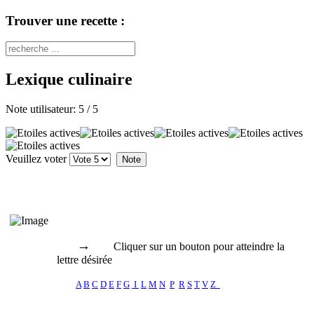
Trouver une recette :
Lexique culinaire
Note utilisateur:
5
/
5
Veuillez voter
→
Cliquer sur un bouton pour atteindre la
lettre désirée
A
B
C
D
E
F
G
I
L
M
N
P
R
S
T
V
Z