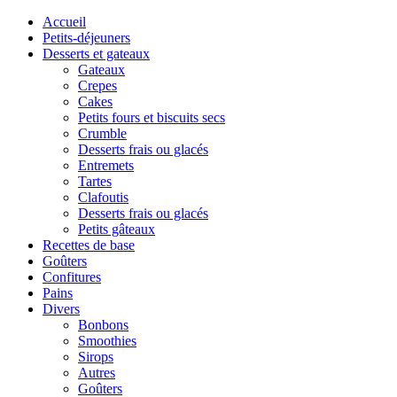
Accueil
Petits-déjeuners
Desserts et gateaux
Gateaux
Crepes
Cakes
Petits fours et biscuits secs
Crumble
Desserts frais ou glacés
Entremets
Tartes
Clafoutis
Desserts frais ou glacés
Petits gâteaux
Recettes de base
Goûters
Confitures
Pains
Divers
Bonbons
Smoothies
Sirops
Autres
Goûters