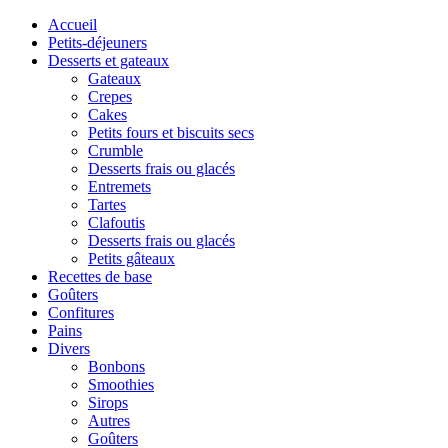
Accueil
Petits-déjeuners
Desserts et gateaux
Gateaux
Crepes
Cakes
Petits fours et biscuits secs
Crumble
Desserts frais ou glacés
Entremets
Tartes
Clafoutis
Desserts frais ou glacés
Petits gâteaux
Recettes de base
Goûters
Confitures
Pains
Divers
Bonbons
Smoothies
Sirops
Autres
Goûters