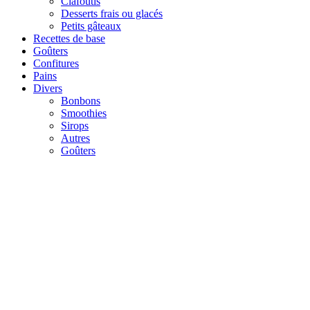
Clafoutis
Desserts frais ou glacés
Petits gâteaux
Recettes de base
Goûters
Confitures
Pains
Divers
Bonbons
Smoothies
Sirops
Autres
Goûters