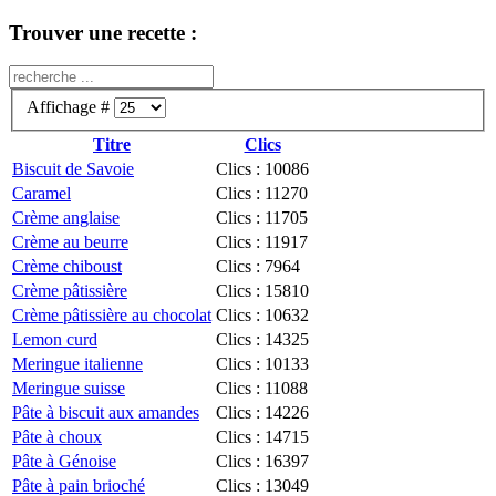
Trouver une recette :
Affichage #
Titre
Clics
Biscuit de Savoie
Clics : 10086
Caramel
Clics : 11270
Crème anglaise
Clics : 11705
Crème au beurre
Clics : 11917
Crème chiboust
Clics : 7964
Crème pâtissière
Clics : 15810
Crème pâtissière au chocolat
Clics : 10632
Lemon curd
Clics : 14325
Meringue italienne
Clics : 10133
Meringue suisse
Clics : 11088
Pâte à biscuit aux amandes
Clics : 14226
Pâte à choux
Clics : 14715
Pâte à Génoise
Clics : 16397
Pâte à pain brioché
Clics : 13049