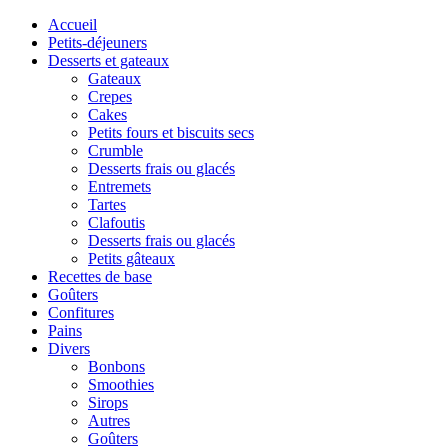
Accueil
Petits-déjeuners
Desserts et gateaux
Gateaux
Crepes
Cakes
Petits fours et biscuits secs
Crumble
Desserts frais ou glacés
Entremets
Tartes
Clafoutis
Desserts frais ou glacés
Petits gâteaux
Recettes de base
Goûters
Confitures
Pains
Divers
Bonbons
Smoothies
Sirops
Autres
Goûters