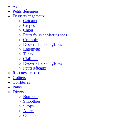
Accueil
Petits-déjeuners
Desserts et gateaux
Gateaux
Crepes
Cakes
Petits fours et biscuits secs
Crumble
Desserts frais ou glacés
Entremets
Tartes
Clafoutis
Desserts frais ou glacés
Petits gâteaux
Recettes de base
Goûters
Confitures
Pains
Divers
Bonbons
Smoothies
Sirops
Autres
Goûters