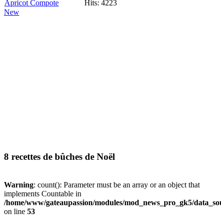
Apricot Compote
Hits: 4223
New
8 recettes de bûches de Noël
Warning
: count(): Parameter must be an array or an object that
implements Countable in
/home/www/gateaupassion/modules/mod_news_pro_gk5/data_sou
on line
53