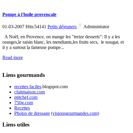
Pompe à l'huile provençale
01-03-2007 Hits:54141
Petits déjeuners
Administrator
A Noël, en Provence, on mange les "treize desserts": Il y a les
oranges,le raisin blanc, les mendiants,les fruits secs, le nougat, et
il y a surtout la fameuse pompe...
Read more
Liens gourmands
recettes faciles
.blogspot.com
cfaitmaison.com
ptitchef.com
750g.com
Recettes
Photos de dressage
(visionsgourmandes.com)
Liens utiles