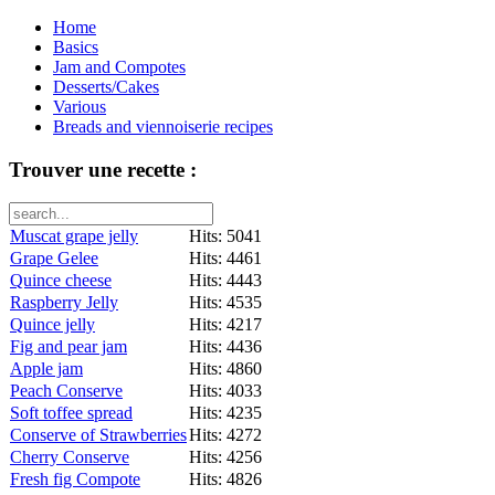
Home
Basics
Jam and Compotes
Desserts/Cakes
Various
Breads and viennoiserie recipes
Trouver une recette :
Muscat grape jelly
Hits: 5041
Grape Gelee
Hits: 4461
Quince cheese
Hits: 4443
Raspberry Jelly
Hits: 4535
Quince jelly
Hits: 4217
Fig and pear jam
Hits: 4436
Apple jam
Hits: 4860
Peach Conserve
Hits: 4033
Soft toffee spread
Hits: 4235
Conserve of Strawberries
Hits: 4272
Cherry Conserve
Hits: 4256
Fresh fig Compote
Hits: 4826