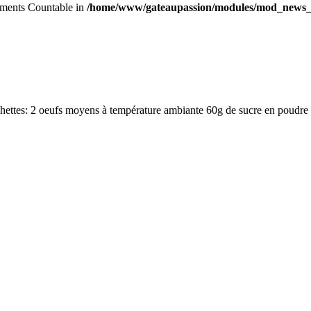
lements Countable in
/home/www/gateaupassion/modules/mod_news_
hettes: 2 oeufs moyens à température ambiante 60g de sucre en poudre 