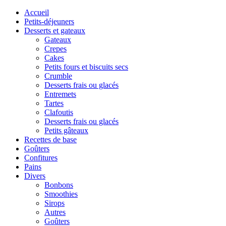
Accueil
Petits-déjeuners
Desserts et gateaux
Gateaux
Crepes
Cakes
Petits fours et biscuits secs
Crumble
Desserts frais ou glacés
Entremets
Tartes
Clafoutis
Desserts frais ou glacés
Petits gâteaux
Recettes de base
Goûters
Confitures
Pains
Divers
Bonbons
Smoothies
Sirops
Autres
Goûters