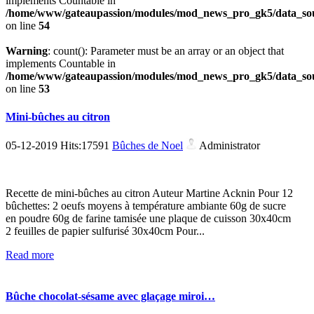
implements Countable in
/home/www/gateaupassion/modules/mod_news_pro_gk5/data_sou
on line
54
Warning
: count(): Parameter must be an array or an object that
implements Countable in
/home/www/gateaupassion/modules/mod_news_pro_gk5/data_sou
on line
53
Mini-bûches au citron
05-12-2019 Hits:17591
Bûches de Noel
Administrator
Recette de mini-bûches au citron Auteur Martine Acknin Pour 12
bûchettes: 2 oeufs moyens à température ambiante 60g de sucre
en poudre 60g de farine tamisée une plaque de cuisson 30x40cm
2 feuilles de papier sulfurisé 30x40cm Pour...
Read more
Bûche chocolat-sésame avec glaçage miroi…