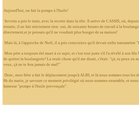
Aujourd'hui, on fait la pompe à l'huile!
Severin a pris le train, avec la recette dans la tête. Il arrive de CASSIS, où, depuis 
retraite, il ne fait strictement rien: oui, de soixante heures de travail à la boulanger
directement,et je pensais qu'il ne voudrait plus bouger de sa maison!
Mais là, à l'approche de Noël, il a pris conscience qu'il devait enfin transmettre "le
Mon père a toujours été muet à ce sujet, et c'est tout juste s'il l'a révélé à son fi
de quitter la boulangerie! La seule chose qu'il me disait, c'était: "çà, tu peux en 
veux, çà ne te fera jamais de mal!"
Donc, mon frère a fait le déplacement jusqu'à ALBI, et là nous sommes tous les de
8h du matin, je savoure ce moment privilégié où nous sommes ensemble, et nous a
fameuse "pompe à l'huile provençale".