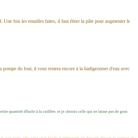
 Une fois les entailles faites, il faut étirer la pâte pour augmenter le
la pompe du four, il vous restera encore à la badigeonner d'eau avec
tite quantité d'huile à la cuillère, et je choisis celle qui ne laisse pas de gout
sé
, car ainsi, elle sera plus facile à enfourner, en faisant glisser la pompe et