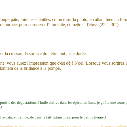
oupe-pâte, faire les entailles, comme sur la photo, en allant bien au fond.
etournée, pour conserver l’humidité, et mettre à l'étuve (25 à 30°).
r la cuisson, la surface doit être tout juste dorée.
ne, vous aurez l'impression que c'est déjà Noel! Lorsque vous sortirez 
donnera de la brillance à la pompe.
profite des dégustations d'huile d'olive dans les épiceries fines; je goûte une toute pe
t!
le-pain, et trempez-le dans le lait! miam miam pour le petit déjeuner!
écaution de la façonner directement sur un plateau
recouvert de papier sulfuri