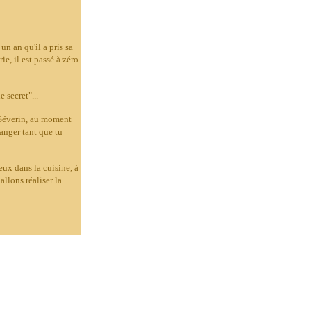
un an qu'il a pris sa
ie, il est passé à zéro
 secret"...
ls Séverin, au moment
manger tant que tu
ux dans la cuisine, à
llons réaliser la