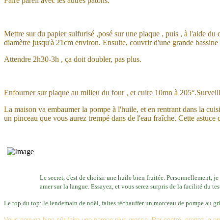
Faire pareil avec les autres pâtons.
Mettre sur du papier sulfurisé ,posé sur une plaque , puis , à l'aide du c
diamètre jusqu'à 21cm environ. Ensuite, couvrir d'une grande bassine r
Attendre 2h30-3h , ça doit doubler, pas plus.
Enfourner sur plaque au milieu du four
, et cuire 10mn à 205°.Surveille
La maison va embaumer la pompe à l'huile, et en rentrant dans la cuisi
un pinceau que vous aurez trempé dans de l'eau fraîche. Cette astuce 
Le secret, c'est de choisir une huile bien fruitée. Personnellement, je 
amer sur la langue. Essayez, et vous serez surpris de la facilité du tes
Le top du top: le lendemain de noêl, faites réchauffer un morceau de pompe au gril
Vous pouvez bien sûr faire une pompe plus grosse. Par contre, prenez la pr