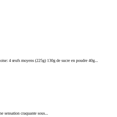
énoise: 4 œufs moyens (225g) 130g de sucre en poudre 40g...
ne sensation craquante sous...