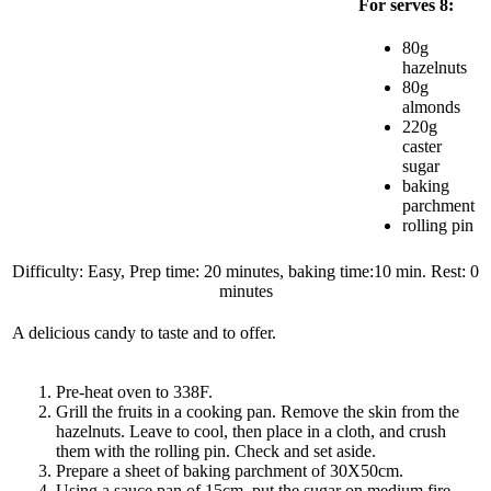
For serves 8:
80g
hazelnuts
80g
almonds
220g
caster
sugar
baking
parchment
rolling pin
Difficulty: Easy, Prep time: 20 minutes, baking time:10 min. Rest: 0
minutes
A delicious candy to taste and to offer.
Pre-heat oven to 338F.
Grill the fruits in a cooking pan. Remove the skin from the
hazelnuts. Leave to cool, then place in a cloth, and crush
them with the rolling pin. Check and set aside.
Prepare a sheet of baking parchment of 30X50cm.
Using a sauce pan of 15cm, put the sugar on medium fire