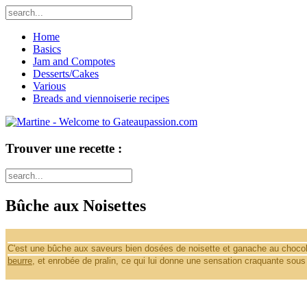
Home
Basics
Jam and Compotes
Desserts/Cakes
Various
Breads and viennoiserie recipes
Trouver une recette :
Bûche aux Noisettes
C'est une bûche aux saveurs bien dosées de noisette et ganache au chocola
beurre
, et enrobée de pralin, ce qui lui donne une sensation craquante sous 