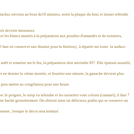
cher, environ au bout de10 minutes, sortir la plaque du four, et laisser refroidir.
doit devenir mousseux.
uter les blancs montés à la préparation aux poudres d'amandes et de noisettes,
 faut en conserver une dizaine pour la finition) , à répartir sur toute la surface.
rrêt et remettre sur le feu, la préparation doit atteindre 85°. Elle épaissit aussitôt,
uter en dernier la crème montée, et fouetter une minute, la ganache devient plus
e, puis mettre au congélateur pour une heure.
c le poignet, le sirop va refondre et les noisettes vont colorer (caramel), il faut 7
it être haché grossièrement. On obtient ainsi un délicieux pralin qui se conserve un
lement , lorsque le décor sera terminé.