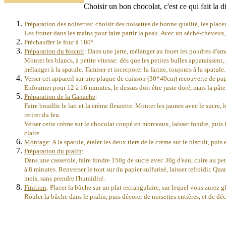
Choisir un bon chocolat, c'est ce qui fait la 
Préparation des noisettes
: choisir des noisettes de bonne qualité, les plac
Les frotter dans les mains pour faire partir la peau. Avec un sèche-cheveux, 
Préchauffer le four à 180°.
Préparation du biscuit
: Dans une jatte, mélanger au fouet les poudres d'ama
Monter les blancs, à petite vitesse: dès que les petites bulles apparaissen
mélanger à la spatule. Tamiser et incorporer la farine, toujours à la spatule.
Verser cet appareil sur une plaque de cuisson (30*40cm) recouverte de papier s
Enfourner pour 12 à 16 minutes, le dessus doit être juste doré, mais la pâte
Préparation de la Ganache
:
Faire bouillir le lait et la crème fleurette. Monter les jaunes avec le sucre, 
retirer du feu.
Verser cette crème sur le chocolat coupé en morceaux, laisser fondre, puis f
claire.
Montage
: A la spatule, étaler les deux tiers de la crème sur le biscuit, p
Préparation du pralin
:
Dans une casserole, faire fondre 150g de sucre avec 30g d'eau, cuire au petit 
à 8 minutes. Renverser le tout sur du papier sulfurisé, laisser refroidir. Qu
mois, sans prendre l'humidité.
Finition
: Placer la bûche sur un plat rectangulaire, sur lequel vous aurez gl
Rouler la bûche dans le pralin, puis décorer de noisettes entières, et de dé