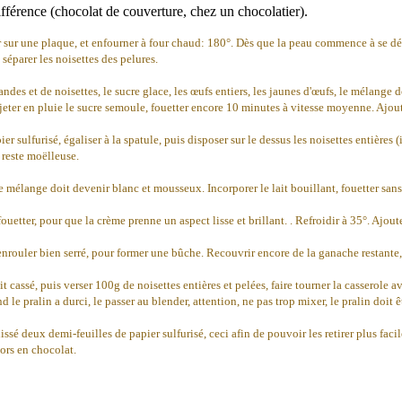
différence (chocolat de couverture, chez un chocolatier).
er sur une plaque, et enfourner à four chaud: 180°. Dès que la peau commence à se déta
séparer les noisettes des pelures.
ndes et de noisettes, le sucre glace, les
œufs
entiers, les jaunes d'œufs, le mélange 
t, jeter en pluie le sucre semoule, fouetter encore 10 minutes à vitesse moyenne. Ajo
ulfurisé, égaliser à la spatule, puis disposer sur le dessus les noisettes entières (il
 reste moëlleuse.
le mélange doit devenir blanc et mousseux. Incorporer le lait bouillant, fouetter sans a
ouetter, pour que la crème prenne un aspect lisse et brillant. . Refroidir à 35°. Ajo
uis enrouler bien serré, pour former une bûche. Recouvrir encore de la ganache restant
cassé, puis verser 100g de noisettes entières et pelées, faire tourner la casserole ave
and le pralin a durci, le passer au blender, attention, ne pas trop mixer, le pralin do
issé deux demi-feuilles de papier sulfurisé, ceci afin de pouvoir les retirer plus faci
cors en chocolat.