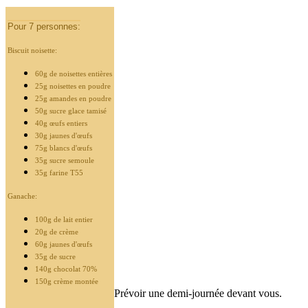
Pour 7 personnes:
Biscuit noisette:
60g de noisettes entières
25g noisettes en poudre
25g amandes en poudre
50g sucre glace tamisé
40g œufs entiers
30g jaunes d'
œuf
s
75g blancs d'
œufs
35g sucre semoule
35g farine T55
Ganache:
100g de lait entier
20g de crème
60g jaunes d'
œufs
35g de sucre
140g chocolat 70%
150g crème montée
Prévoir une demi-journée devant vous.