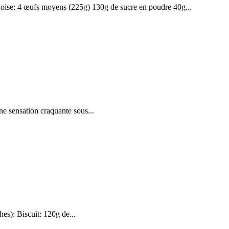
énoise: 4 œufs moyens (225g) 130g de sucre en poudre 40g...
ne sensation craquante sous...
hes): Biscuit: 120g de...