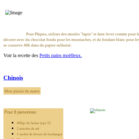
Pour Pâques, utiliser des moules "lapin" et faire lever comme pour l
décorer avec du chocolat fondu pour les moustaches, et du fondant blanc pour le
se conserve 48h dans du papier sulfurisé.
Voir la recette des
Petits pains moëlleux.
Chinois
Mon plaisir du matin
Pour 8 personnes:
400gr de farine type 55
2 pincées de sel
1 sachet de levure de boulanger