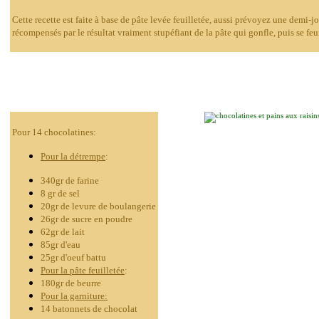
Cette recette est faite à base de pâte levée feuilletée, aussi prévoyez une demi-
récompensés par le résultat vraiment stupéfiant de la pâte qui gonfle, puis se feui
Pour 14 chocolatines:
Pour la détrempe
:
340gr de farine
8 gr de sel
20gr de levure de boulangerie
26gr de sucre en poudre
62gr de lait
85gr d'eau
25gr d'oeuf battu
Pour la pâte feuilletée
:
180gr de beurre
Pour la garniture:
14 batonnets de chocolat