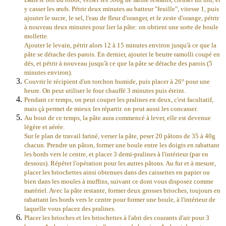
y casser les œufs. Pétrir deux minutes au batteur "feuille", vitesse 1, puis
ajouter le sucre, le sel, l'eau de fleur d'oranger, et le zeste d'orange, pétrir
à nouveau deux minutes pour lier la pâte: on obtient une sorte de boule
mollette.
Ajouter le levain, pétrir alors 12 à 15 minutes environ jusqu'à ce que la
pâte se détache des parois. En dernier, ajouter le beurre ramolli coupé en
dés, et pétrir à nouveau jusqu'à ce que la pâte se détache des parois (5
minutes environ).
Couvrir le récipient d'un torchon humide, puis placer à 26° pour une
heure. On peut utiliser le four chauffé 3 minutes puis éteint.
Pendant ce temps, on peut couper les pralines en deux, c'est facultatif,
mais çà permet de mieux les répartir. on peut aussi les concasser.
Au bout de ce temps, la pâte aura commencé à lever, elle est devenue
légère et aérée.
Sur le plan de travail fariné, verser la pâte, peser 20 pâtons de 35 à 40g
chacun.
Prendre un pâton, former une boule entre les doigts en rabattant
les bords vers le centre, et placer 3 demi-pralines à l'intérieur (par en
dessous). Répéter l'opération pour les autres pâtons. Au fur et à mesure,
placer les briochettes ainsi obtenues dans des caissettes en papier ou
bien dans les moules à muffins, suivant ce dont vous disposez comme
matériel. Avec la pâte restante, former deux grosses brioches, toujours en
rabattant les bords vers le centre pour former une boule, à l'intérieur de
laquelle vous placez des pralines.
Placer les brioches et les briochettes à l'abri des courants d'air pour 3