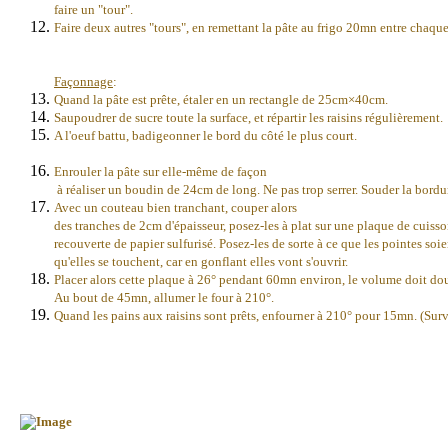
faire un "tour".
Faire deux autres "tours", en remettant la pâte au frigo 20mn entre chaque
Façonnage
:
Quand la pâte est prête, étaler en un rectangle de 25cm×40cm.
Saupoudrer de sucre toute la surface, et répartir les raisins régulièrement.
A l'oeuf battu, badigeonner le bord du côté le plus court.
Enrouler la pâte sur elle-même de façon
à réaliser un boudin de 24cm de long. Ne pas trop serrer. Souder la bordu
Avec un couteau bien tranchant, couper alors
des tranches de 2cm d'épaisseur, posez-les à plat sur une plaque de cuiss
recouverte de papier sulfurisé. Posez-les de sorte à ce que les pointes soie
qu'elles se touchent, car en gonflant elles vont s'ouvrir.
Placer alors cette plaque à 26° pendant 60mn environ, le volume doit dou
Au bout de 45mn, allumer le four à 210°.
Quand les pains aux raisins sont prêts, enfourner à 210° pour 15mn. (Surv