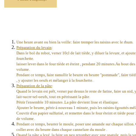
Une heure avant ou bien la veille: faire tremper les raisins avec le rhum.
Préparation du
levain
:
Dans le bol du robot, verser 10cl de lait tiède, y diluer la levure, et ajout
fourchette.
laisser lever dans le four tiède et éteint , pendant 20 minutes.Au bout de
volume.
Pendant ce temps, faire ramollir le beurre en beurre "pommade", faire tiédir 
, y ajouter les oeufs et mélanger à la fourchette.
Préparation de la pâte
:
Quand le levain est prêt, verser par dessus le reste de farine, faire un nid
lait-sucre-sel-oeufs, tout en pétrissant la pâte.
Pétrir l'ensemble 10 minutes .La pâte devient lisse et élastique.
Ajouter le beurre, pétrir à nouveau 1 minute, puis les raisins égouttés mé
Couvrir d'un papier sulfurisé, et remettre dans le four éteint et tiède pour
de volume.
Pendant ce temps, beurrer le moule, poser une amande sur chaque sillon.
coller avec du beurre dans chaque cannelure du moule .
Quand la pâte a levé, la faire un peu retomber avec une spatule, puis la v