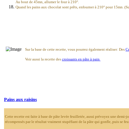
Au bout de 45mn, allumer le four à 210°.
Quand les pains aux chocolat sont prêts, enfourner à 210° pour 15mn. (Su
Sur la base de cette recette, vous pourrez également réaliser: Des
Cr
Voir aussi la recette des
croissants en pâte à pain
Pains aux raisins
Cette recette est faite à base de pâte levée feuilletée, aussi prévoyez une demi-
récompensés par le résultat vraiment stupéfiant de la pâte qui gonfle, puis se feui