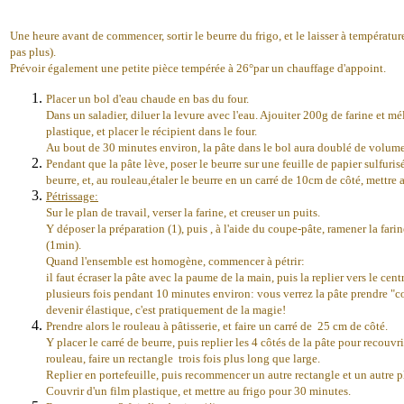
Une heure avant de commencer, sortir le beurre du frigo, et le laisser à température
pas plus).
Prévoir également une petite pièce tempérée à 26°par un chauffage d'appoint.
Placer un bol d'eau chaude en bas du four.
Dans un saladier, diluer la levure avec l'eau. Ajouiter 200g de farine et mé
plastique, et placer le récipient dans le four.
Au bout de 30 minutes environ, la pâte dans le bol aura doublé de volume
Pendant que la pâte lève, poser le beurre sur une feuille de papier sulfurisé,
beurre, et, au rouleau,étaler le beurre en un carré de 10cm de côté, mettre a
Pétrissage:
Sur le plan de travail, verser la farine, et creuser un puits.
Y déposer la préparation (1), puis , à l'aide du coupe-pâte, ramener la far
(1min).
Quand l'ensemble est homogène, commencer à pétrir:
il faut écraser la pâte avec la paume de la main, puis la replier vers le cen
plusieurs fois pendant 10 minutes environ: vous verrez la pâte prendre "corp
devenir élastique, c'est pratiquement de la magie!
Prendre alors le rouleau à pâtisserie, et faire un carré de 25 cm de côté.
Y placer le carré de beurre, puis replier les 4 côtés de la pâte pour recouvr
rouleau, faire un rectangle trois fois plus long que large.
Replier en portefeuille, puis recommencer un autre rectangle et un autre p
Couvrir d'un film plastique, et mettre au frigo pour 30 minutes.