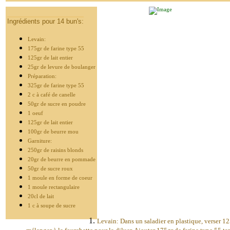
Ingrédients pour 14 bun's:
Levain:
175gr de farine type 55
125gr de lait entier
25gr de levure de boulanger
Préparation:
325gr de farine type 55
2 c à café de canelle
50gr de sucre en poudre
1 oeuf
125gr de lait entier
100gr de beurre mou
Garniture:
250gr de raisins blonds
20gr de beurre en pommade
50gr de sucre roux
1 moule en forme de coeur
1 moule rectangulaire
20cl de lait
1 c à soupe de sucre
Levain: Dans un saladier en plastique, verser 125g