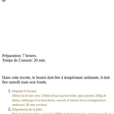
de
Préparation: 7 heures.
Temps de Cuisson: 20 min.
Dans cette recette, le beurre doit être à température ambiante, il doit
être ramolli mais non fondu.
Préparer le levain:
Diluer la levure avec 150ml d'eau à peine tiède, puis ajouter 200g de
farine, mélanger à la fourchette, couvrir et laisser lever à température
ambiante 30 min environ.
Préparation de la pâte:
Dans le bol du robot, verser les 500g de farine restants, creuser un nid, et