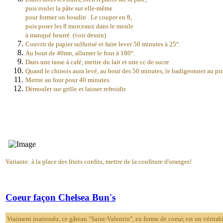
puis rouler la pâte sur elle-même
pour former on boudin . Le couper en 8,
puis poser les 8 morceaux dans le moule
à manqué beurré. (voir dessin)
Couvrir de papier sulfurisé et faire lever 50 minutes à 25°.
Au bout de 40mn, allumer le four à 180°.
Dans une tasse à café, mettre du lait et une cc de sucre
Quand le chinois aura levé, au bout des 50 minutes, le badigeonner au pinc
Mettre au four pour 40 minutes.
Démouler sur grille et laisser refroidir.
Variante: à la place des fruits confits, mettre de la confiture d'oranges!
Coeur façon Chelsea Bun's
Vraiment inattendu, ce gâteau "Saint-Valentin", en forme de coeur, est un vérita