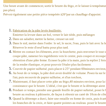
Une heure avant de commencer, sortir le beurre du frigo, et le laisser à températur
pas plus).
Prévoir également une petite pièce tempérée à26°par un chauffage d'appoint.
Fabrication de la pâte levée feuilletée:
Emietter la levure dans un bol, verser le lait tiède, puis mélanger.
Dans un saladier, mettre la farine, creuser un nid.
Dans le nid, mettre dans l'ordre: le sel, le sucre, l'eau, puis le lait avec la l
Réserver le reste d'oeuf battu pour plus tard.
Mettre en contact les éléments, avec la fourchette, puis renverser le tout su
coupe-pâte, ramener les ingrédients vers le centre, puis couper et recouper
obtention d'une pâte ferme. Ecraser la pâte à la main, puis la replier 2 fois
de la rendre élastique, et pour pouvoir l'étaler plus facilement.
Couvrir de papier sulfurisé, puis placer à 25° pendant 60minutes environ
Au bout de ce temps, la pâte doit avoir doublé de volume. Posez-la sur le 
l'air, puis recouvrir de papier sulfurise, et d'un torchon,
Maintenant, il faut placer cette pâte au frigo,40 minutes environ, pour la f
consistance que le beurre. L'idéal, c'est que le beurre et la détrempe aien
Pendant ce temps, prendre une grande feuille de papier sufurisé, poser le be
beurre au rouleau à pâtisserie, de façon à obtenir un carré de 10cm de côt
Quand la détrempe a durci, faire une entaille en forme de croix,
puis écart
les branches de la croix, et faire quatre pointes au rouleau. poser le beurr