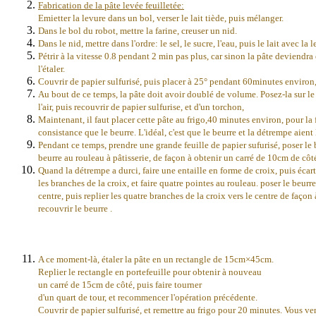
Fabrication de la pâte levée feuilletée:
Emietter la levure dans un bol, verser le lait tiède, puis mélanger.
Dans le bol du robot, mettre la farine, creuser un nid.
Dans le nid, mettre dans l'ordre: le sel, le sucre, l'eau, puis le lait avec la l
Pétrir à la vitesse 0.8 pendant 2 min pas plus, car sinon la pâte deviendra
l'étaler.
Couvrir de papier sulfurisé, puis placer à 25° pendant 60minutes environ
Au bout de ce temps, la pâte doit avoir doublé de volume. Posez-la sur le 
l'air, puis recouvrir de papier sulfurise, et d'un torchon,
Maintenant, il faut placer cette pâte au frigo,40 minutes environ, pour la f
consistance que le beurre. L'idéal, c'est que le beurre et la détrempe aien
Pendant ce temps, prendre une grande feuille de papier sufurisé, poser le be
beurre au rouleau à pâtisserie, de façon à obtenir un carré de 10cm de côt
Quand la détrempe a durci, faire une entaille en forme de croix,
puis écart
les branches de la croix, et faire quatre pointes au rouleau. poser le beurr
centre, puis replier les quatre branches de la croix vers le centre de façon 
recouvrir le beurre .
A ce moment-là, étaler la pâte en un rectangle de 15cm×45cm.
Replier le rectangle en portefeuille pour obtenir à nouveau
un carré de 15cm de côté, puis faire tourner
d'un quart de tour, et recommencer l'opération précédente.
Couvrir de papier sulfurisé, et remettre au frigo pour 20 minutes. Vous v