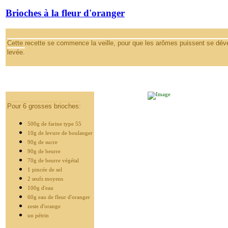
Brioches à la fleur d'oranger
Cette recette se commence la veille, pour que les arômes puissent se dév
levée.
Pour 6 grosses brioches:
500g de farine type 55
10g de levure de boulanger
90g de sucre
90g de beurre
70g de beurre végétal
1 pincée de sel
2 œufs moyens
100g d'eau
60g eau de fleur d'oranger
zeste d'orange
un pétrin