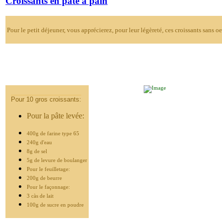
Croissants en pâte à pain
Pour le petit déjeuner, vous apprécierez,
pour leur légèreté,
ces croissants sans oeu
Pour 10 gros croissants:
Pour la pâte levée:
400g de farine type 65
240g d'eau
8g de sel
5g de levure de boulanger
Pour le feuilletage:
200g de beurre
Pour le façonnage:
3 càs de lait
100g de sucre en poudre