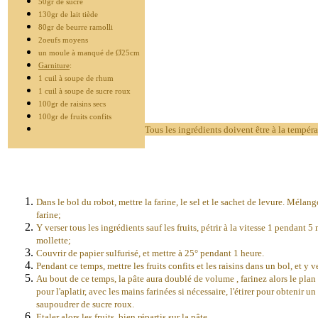
50gr de sucre
130gr de lait tiède
80gr de beurre ramolli
2oeufs moyens
un moule à manqué de Ø25cm
Garniture
:
1 cuil à soupe de rhum
1 cuil à soupe de sucre roux
100gr de raisins secs
100gr de fruits confits
Tous les ingrédients doivent être à la tempéra
Dans le bol du robot, mettre la farine, le sel et le sachet de levure. Mélange
farine;
Y verser tous les ingrédients sauf les fruits, pétrir à la vitesse 1 pendant 
mollette;
Couvrir de papier sulfurisé, et mettre à 25° pendant 1 heure.
Pendant ce temps, mettre les fruits confits et les raisins dans un bol, et y 
Au bout de ce temps, la pâte aura doublé de volume , farinez alors le plan de
pour l'aplatir, avec les mains farinées si nécessaire, l'étirer pour obtenir
saupoudrer de sucre roux.
Etaler alors les fruits, bien répartis sur la pâte,