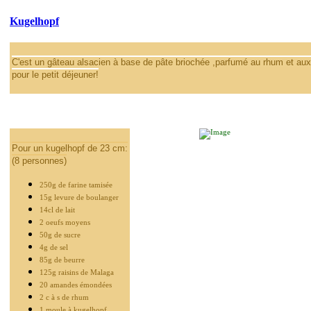
Kugelhopf
C'est un gâteau alsacien à base de pâte briochée ,parfumé au rhum et au
pour le petit déjeuner!
Pour un kugelhopf de 23 cm:
(8 personnes)
250g de farine tamisée
15g levure de boulanger
14cl de lait
2 oeufs moyens
50g de sucre
4g de sel
85g de beurre
125g raisins de Malaga
20 amandes émondées
2 c à s de rhum
1 moule à kugelhopf