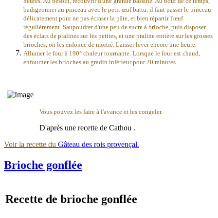
heures. Au besoin, recouvrir d'une grande bassine. Au bout de ce temps,
badigeonner au pinceau avec le petit œuf battu. il faut passer le pinceau
délicatement pour ne pas écraser la pâte, et bien répartir l'œuf
régulièrement. Saupoudrer d'une peu de sucre à brioche, puis disposer
des éclats de pralines sur les petites, et une praline entière sur les grosses
brioches, on les enfonce de moitié. Laisser lever encore une heure.
Allumer le four à 190° chaleur tournante. Lorsque le four est chaud,
enfourner les brioches au gradin inférieur
pour 20 minutes
.
Vous pouvez les faire à l'avance et les congeler.
D'après une recette de Cathou .
Voir la recette du
Gâteau des rois provençal
.
Brioche gonflée
Recette de brioche gonflée