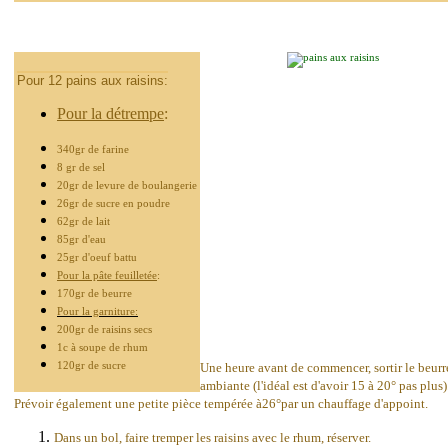
Pour 12 pains aux raisins:
Pour la détrempe
:
340gr de farine
8 gr de sel
20gr de levure de boulangerie
26gr de sucre en poudre
62gr de lait
85gr d'eau
25gr d'oeuf battu
Pour la pâte feuilletée
:
170gr de beurre
Pour la garniture:
200gr de raisins secs
1c à soupe de rhum
120gr de sucre
Une heure avant de commencer, sortir le beurre 
ambiante (l'idéal est d'avoir 15 à 20° pas plus)
Prévoir également une petite pièce tempérée à26°par un chauffage d'appoint.
Dans un bol, faire tremper les raisins avec le rhum, réserver.