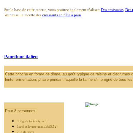
Sur la base de cette recette, vous pourrez également réaliser:
Des croissants
.
Des 
Voir aussi la recette des
croissants en pâte à pain
Panettone italien
Cette brioche en forme de dôme, au goût typique de raisins et d'agrumes d
lente fermentation, phase pendant laquelle la farine s'imprègne de tous l
Pour 8 personnes:
380g de farine type 55
1sachet levure granulés(5,5g)
70g de sucre