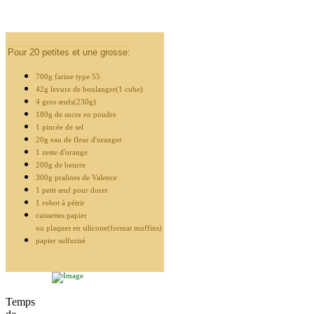
Pour 20 petites et une grosse:
700g farine type 55
42g levure de boulanger(1 cube)
4 gros œufs(230g)
180g de sucre en poudre
1 pincée de sel
20g eau de fleur d'oranger
1 zeste d'orange
200g de beurre
300g pralines de Valence
1 petit œuf pour dorer
1 robot à pétrir
caissettes papier
ou plaques en silicone(format muffins)
papier sulfurisé
Temps