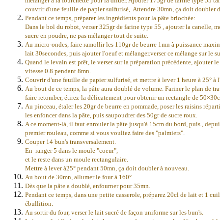
mélanger à la fourchette pour la diluer. Ajouter 175gr de farine type 55 
couvrir d'une feuille de papier sulfurisé, Attendre 30mn, ça doit doubler
Pendant ce temps, préparer les ingrédients pour la pâte briochée:
Dans le bol du robot, verser 325gr de farine type 55 , ajouter la canelle, m
sucre en poudre, ne pas mélanger tout de suite.
Au micro-ondes, faire ramollir les 110gr de beurre 1mn à puissance maximu
lait 30secondes, puis ajouter l'oeuf et mélanger.verser ce mélange sur le su
Quand le levain est prêt, le verser sur la préparation précédente, ajouter le
vitesse 0.8 pendant 8mn.
Couvrir d'une feuille de papier sulfurisé, et mettre à lever 1 heure à 25° à l'
Au bout de ce temps, la pâte aura doublé de volume. Fariner le plan de trav
faire retomber, étirez-la délicatement pour obtenir un rectangle de 50×30
Au pinceau, étaler les 20gr de beurre en pommade, poser les raisins répart
les enfoncer dans la pâte, puis saupoudrer des 50gr de sucre roux.
A ce moment-là, il faut enrouler la pâte jusqu'à 15cm du bord, puis , depuis
premier rouleau, comme si vous vouliez faire des "palmiers".
Couper 14 bun's transversalement.
En ranger 5 dans le moule "coeur",
et le reste dans un moule rectangulaire.
Mettre à lever à25° pendant 50mn, ça doit doubler à nouveau.
Au bout de 30mn, allumer le four à 160°.
Dès que la pâte a doublé, enfourner pour 35mn.
Pendant ce temps, dans une petite casserole, préparez 20cl de lait et 1 cui
ébullition.
Au sortir du four, verser le lait sucré de façon uniforme sur les bun's.