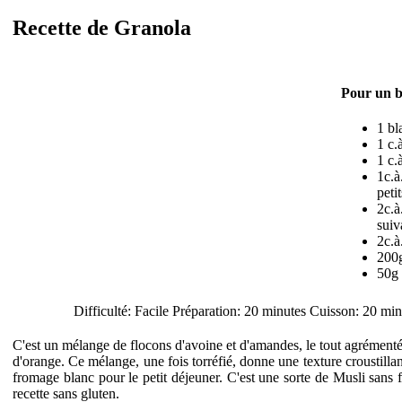
Recette de Granola
Pour un b
1 bl
1 c.
1 c.
1c.à
peti
2c.à
suiv
2c.à
200g
50g 
Difficulté: Facile Préparation: 20 minutes Cuisson: 20 mi
C'est un mélange de flocons d'avoine et d'amandes, le tout agrémenté
d'orange. Ce mélange, une fois torréfié, donne une texture croustilla
fromage blanc pour le petit déjeuner. C'est une sorte de Musli sans fr
recette sans gluten.