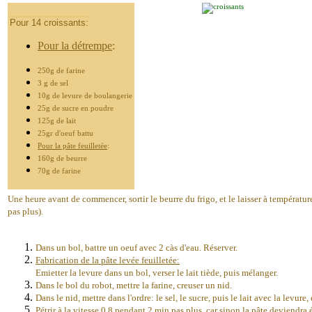
Pour 14 croissants:
Pour la détrempe
:
250g de farine
3 g de sel
10g de levure de boulangerie
25g de sucre en poudre
125g de lait
25gr d'oeuf battu
Pour la pâte feuilletée
:
160g de beurre
70g de farine
Une heure avant de commencer, sortir le beurre du frigo, et le laisser à température
pas plus).
Dans un bol, battre un oeuf avec 2 càs d'eau. Réserver.
Fabrication de la pâte levée feuilletée:
Emietter la levure dans un bol, verser le lait tiède, puis mélanger.
Dans le bol du robot, mettre la farine, creuser un nid.
Dans le nid, mettre dans l'ordre: le sel, le sucre, puis le lait avec la levure,
Pétrir à la vitesse 0.8 pendant 2 min pas plus, car sinon la pâte deviendra 