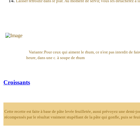
Laisser refroidir dans le plat. Au moment de servir, vous les détacherez à l
Variante:Pour ceux qui aiment le rhum, ce n'est pas interdit de fai
heure, dans une c. à soupe de rhum
Croissants
Cette recette est faite à base de pâte levée feuilletée, aussi prévoyez une demi-j
récompensés par le résultat vraiment stupéfiant de la pâte qui gonfle, puis se feuil