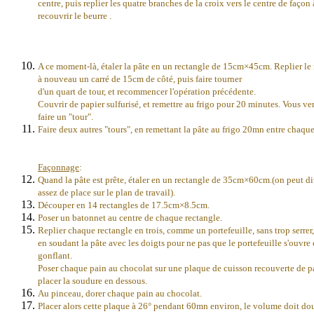
centre, puis replier les quatre branches de la croix vers le centre de façon 
recouvrir le beurre .
A ce moment-là, étaler la pâte en un rectangle de 15cm×45cm. Replier le 
à nouveau un carré de 15cm de côté, puis faire tourner
d'un quart de tour, et recommencer l'opération précédente.
Couvrir de papier sulfurisé, et remettre au frigo pour 20 minutes. Vous v
faire un "tour".
Faire deux autres "tours", en remettant la pâte au frigo 20mn entre chaque
Façonnage
:
Quand la pâte est prête, étaler en un rectangle de 35cm×60cm.(on peut div
assez de place sur le plan de travail).
Découper en 14 rectangles de 17.5cm×8.5cm.
Poser un batonnet au centre de chaque rectangle.
Replier chaque rectangle en trois, comme un portefeuille, sans trop serrer,
en soudant la pâte avec les doigts pour ne pas que le portefeuille s'ouvre
gonflant.
Poser chaque pain au chocolat sur une plaque de cuisson recouverte de pa
placer la soudure en dessous.
Au pinceau, dorer chaque pain au chocolat.
Placer alors cette plaque à 26° pendant 60mn environ, le volume doit dou