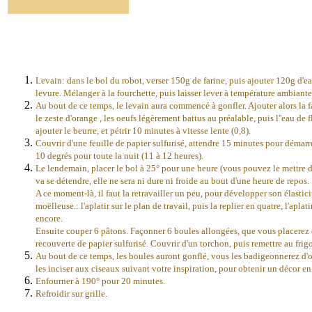
Levain: dans le bol du robot, verser 150g de farine, puis ajouter 120g d'e
levure. Mélanger à la fourchette, puis laisser lever à température ambiant
Au bout de ce temps, le levain aura commencé à gonfler. Ajouter alors la far
le zeste d'orange , les oeufs légèrement battus au préalable, puis l''eau de f
ajouter le beurre, et pétrir 10 minutes à vitesse lente (0,8).
Couvrir d'une feuille de papier sulfurisé, attendre 15 minutes pour démarrer
10 degrés pour toute la nuit (11 à 12 heures).
Le lendemain, placer le bol à 25° pour une heure (vous pouvez le mettre da
va se détendre, elle ne sera ni dure ni froide au bout d'une heure de repos.
A ce moment-là, il faut la retravailler un peu, pour développer son élastici
moëlleuse.: l'aplatir sur le plan de travail, puis la replier en quatre, l'aplat
encore.
Ensuite couper 6 pâtons. Façonner 6 boules allongées, que vous placerez 
recouverte de papier sulfurisé. Couvrir d'un torchon, puis remettre au frig
Au bout de ce temps, les boules auront gonflé, vous les badigeonnerez d'oe
les inciser aux ciseaux suivant votre inspiration, pour obtenir un décor en
Enfourner à 190° pour 20 minutes.
Refroidir sur grille.