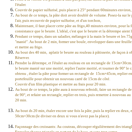
l'étaler.
Couvrir de papier sulfurisé, puis placer à 25° pendant 60minutes environ,
Au bout de ce temps, la pâte doit avoir doublé de volume. Posez-la sur le p
l'air, puis recouvrir de papier sulfurise, et d'un torchon,
Maintenant, il faut placer cette pâte au frigo,40 minutes environ, pour la fa
consistance que le beurre. L'idéal, c'est que le beurre et la détrempe aien
Pendant ce temps, dans un saladier, mélanger à la main le beurre et les 75g
"manié". Au bout de 2 min, former une boule, envelopper dans une feuille d
et mettre au frigo.
Au bout des 40 min, aplatir le beurre au rouleau à pâtisserie, de façon à o
Réserver.
Prendre la détrempe, et l'étaler au rouleau en un rectangle de 15cm×30cm
le beurre manié sur une moitié,
replier l'autre moitié, et tourner de 90° le c
obtenu , étaler la pâte pour former un rectangle de
15cm×45cm, replier e
portefeuille pour obtenir un nouveau carré de 15cm de côté.
Couvrir d'un film plastique et mettre au frais pour 20 min.
Au bout de ce temps, la pâte aura à nouveau refroidi, faire un rectangle d
de 90°, et refaire un rectangle, replier en trois, puis remettre à nouveau au
20 min.
Au bout ds 20 min, étaler encore une fois la pâte, puis la replier en deux, e
50cm×30cm (le diviser en deux si vous n'avez pas la place).
Façonnage des croissants: Au couteau, découper régulièrement des triang
Enrouler chaque triangle en partant de la base, et sans trop serrer.