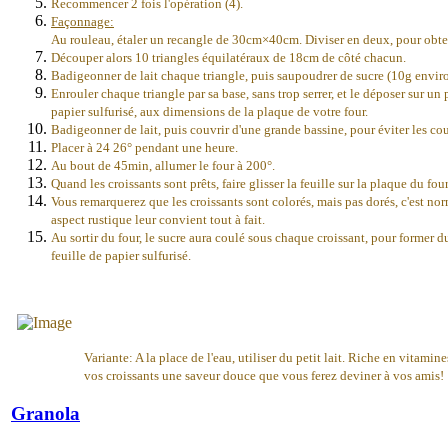
Recommencer 2 fois l'opération (4).
Façonnage:
Au rouleau, étaler un recangle de 30cm×40cm. Diviser en deux, pour obt
Découper alors 10 triangles équilatéraux de 18cm de côté chacun.
Badigeonner de lait chaque triangle, puis saupoudrer de sucre (10g enviro
Enrouler chaque triangle par sa base, sans trop serrer, et le déposer sur un
papier sulfurisé, aux dimensions de la plaque de votre four.
Badigeonner de lait, puis couvrir d'une grande bassine, pour éviter les cour
Placer à 24 26° pendant une heure.
Au bout de 45min, allumer le four à 200°.
Quand les croissants sont prêts, faire glisser la feuille sur la plaque du four
Vous remarquerez que les croissants sont colorés, mais pas dorés, c'est norm
aspect rustique leur convient tout à fait.
Au sortir du four, le sucre aura coulé sous chaque croissant, pour former du 
feuille de papier sulfurisé.
Variante: A la place de l'eau, utiliser du petit lait. Riche en vitamines
vos croissants une saveur douce que vous ferez deviner à vos amis!
Granola