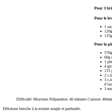
Pour 3 bri
Pour le le
1 sa
120g 
135g
Pour la pâ
570g
60g 
1 pin
4 gr
135 
2 c.à
3 c.à
d’or
3 mo
Difficulté: Moyenne Préparation: 40 minutes Cuisson: 40min
Délcieuse brioche à la texture souple et parfumée.