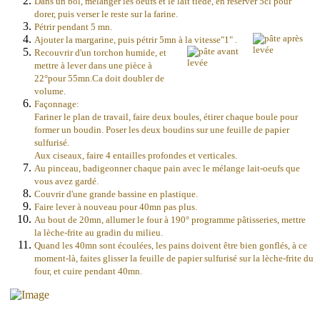
Dans un bol, mélanger les oeufs et le lait tiède, en réserver 5cl pour
dorer, puis verser le reste sur la farine.
Pétrir pendant 5 mn.
Ajouter la margarine, puis pétrir 5mn à la vitesse"1" .
Recouvrir d'un torchon humide, et
mettre à lever dans une pièce à
22°pour 55mn.Ca doit doubler de
volume.
Façonnage:
Fariner le plan de travail, faire deux boules, étirer chaque boule pour
former un boudin. Poser les deux boudins sur une feuille de papier
sulfurisé.
Aux ciseaux, faire 4 entailles profondes et verticales.
Au pinceau, badigeonner chaque pain avec le mélange lait-oeufs que
vous avez gardé.
Couvrir d'une grande bassine en plastique.
Faire lever à nouveau pour 40mn pas plus.
Au bout de 20mn, allumer le four à 190° programme pâtisseries, mettre
la lèche-frite au gradin du milieu.
Quand les 40mn sont écoulées, les pains doivent être bien gonflés, à ce
moment-là, faites glisser la feuille de papier sulfurisé sur la lèche-frite du
four, et cuire pendant 40mn.