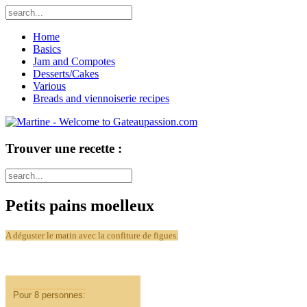
Home
Basics
Jam and Compotes
Desserts/Cakes
Various
Breads and viennoiserie recipes
Trouver une recette :
Petits pains moelleux
A déguster le matin avec la confiture de figues.
Pour 8 personnes: