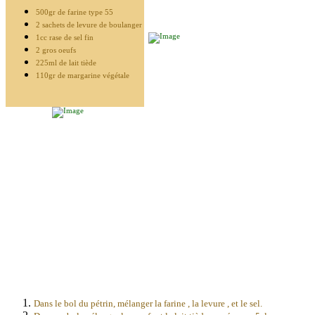
500gr de farine type 55
2 sachets de levure de boulanger
1cc rase de sel fin
2 gros oeufs
225ml de lait tiède
110gr de margarine végétale
Dans le bol du pétrin, mélanger la farine , la levure , et le sel.