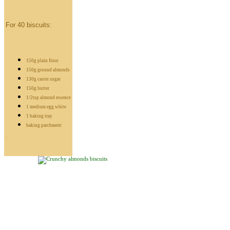
For 40 biscuits:
150g plain flour
150g ground almonds
130g caster sugar
150g butter
1/2tsp almond essence
1 medium egg white
1 baking tray
baking parchment