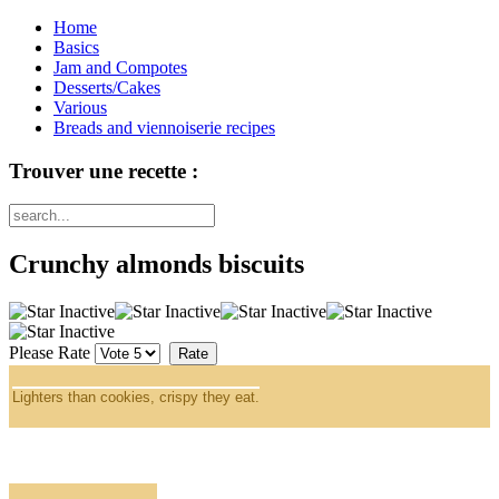
Home
Basics
Jam and Compotes
Desserts/Cakes
Various
Breads and viennoiserie recipes
Trouver une recette :
Crunchy almonds biscuits
Please Rate
Lighters than cookies, crispy they eat.