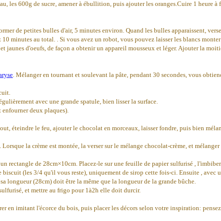
au, les 600g de sucre, amener à ébullition, puis ajouter les oranges.Cuire 1 heure à f
former de petites bulles d'air, 5 minutes environ. Quand les bulles apparaissent, vers
 10 minutes au total. . Si vous avez un robot, vous pouvez laisser les blancs monter
s et jaunes d'oeufs, de façon a obtenir un appareil mousseux et léger. Ajouter la moi
aryse
. Mélanger en tournant et soulevant la pâte, pendant 30 secondes, vous obtiendr
cuit.
régulièrement avec une grande spatule, bien lisser la surface.
z enfourner deux plaques).
out, éteindre le feu, ajouter le chocolat en morceaux, laisser fondre, puis bien méla
te. Lorsque la crème est montée, la verser sur le mélange chocolat-crème, et mélanger
z un rectangle de 28cm×10cm. Placez-le sur une feuille de papier sulfurisé , l'imbib
 de biscuit (les 3/4 qu'il vous reste), uniquement de sirop cette fois-ci. Ensuite , ave
e sa longueur (28cm) doit être la même que la longueur de la grande bûche.
lfurisé, et mettre au frigo pour 1à2h elle doit durcir.
rer en imitant l'écorce du bois, puis placer les décors selon votre inspiration: pens