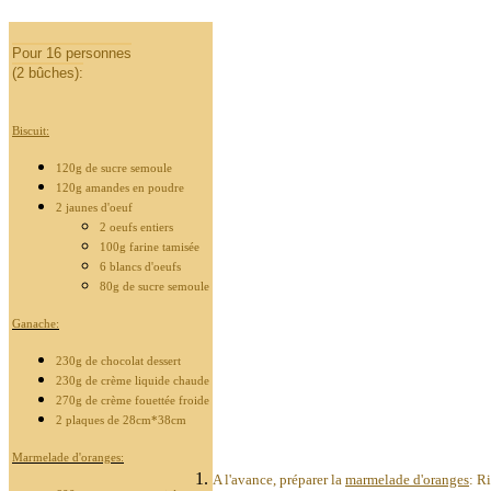
Pour 16 personnes
(2 bûches):
Biscuit:
120g de sucre semoule
120g amandes en poudre
2 jaunes d'oeuf
2 oeufs entiers
100g farine tamisée
6 blancs d'oeufs
80g de sucre semoule
Ganache:
230g de chocolat dessert
230g de crème liquide chaude
270g de crème fouettée froide
2 plaques de
28cm*38cm
Marmelade d'oranges:
A l'avance, préparer la
marmelade d'oranges
: R