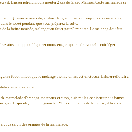
eu vif. Laisser refroidir, puis ajouter 2 càs de Grand Marnier. Cette marmelade se
er les 80g de sucre semoule, en deux fois, en fouettant toujours à vitesse lente,
 dans le robot pendant que vous préparez la suite:
tié de la farine tamisée, mélanger au fouet pour 2 minutes. Le mélange doit être
ez ainsi un appareil léger et mousseux, ce qui rendra votre biscuit léger.
nger au fouet, il faut que le mélange prenne un aspect onctueux. Laisser refroidir à
 délicatement au fouet.
er de marmelade d'oranges, morceaux et sirop, puis roulez ce biscuit pour former
c une grande spatule, étaler la ganache. Mettez-en moins de la moitié, il faut en
ez à vous servir des oranges de la marmelade.