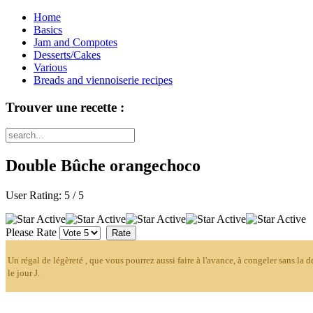
Home
Basics
Jam and Compotes
Desserts/Cakes
Various
Breads and viennoiserie recipes
Trouver une recette :
Double Bûche orangechoco
User Rating:
5
/
5
Please Rate
Un régal de légèreté , que vous pourrez aussi faire à l'avance, à congeler sans la d
le jour J.