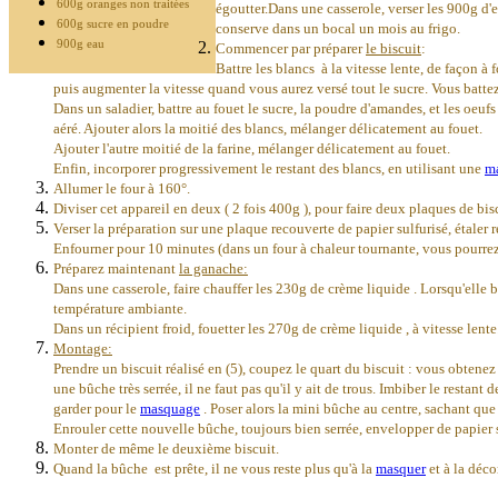
600g oranges non traitées
égoutter.Dans une casserole, verser les 900g d'e
600g sucre en poudre
conserve dans un bocal un mois au frigo.
900g eau
Commencer par préparer
le biscuit
:
Battre les blancs à la vitesse lente, de façon à 
puis augmenter la vitesse quand vous aurez versé tout le sucre. Vous battez
Dans un saladier, battre au fouet le sucre, la poudre d'amandes, et les oeuf
aéré. Ajouter alors la moitié des blancs, mélanger délicatement au fouet.
Ajouter l'autre moitié de la farine, mélanger délicatement au fouet.
Enfin, incorporer progressivement le restant des blancs, en utilisant une
m
Allumer le four à 160°.
Diviser cet appareil en deux ( 2 fois 400g ), pour faire deux plaques de bis
Verser la préparation sur une plaque recouverte de papier sulfurisé, étaler 
Enfourner pour 10 minutes (dans un four à chaleur tournante, vous pourre
Préparez maintenant
la ganache:
Dans une casserole, faire chauffer les 230g de crème liquide . Lorsqu'elle b
température ambiante.
Dans un récipient froid, fouetter les 270g de crème liquide , à vitesse len
Montage:
Prendre un biscuit réalisé en (5), coupez le quart du biscuit : vous obtene
une bûche très serrée, il ne faut pas qu'il y ait de trous. Imbiber le restant
garder pour le
masquage
. Poser alors la mini bûche au centre, sachant qu
Enrouler cette nouvelle bûche, toujours bien serrée, envelopper de papier su
Monter de même le deuxième biscuit.
Quand la bûche est prête, il ne vous reste plus qu'à la
masquer
et à la déco