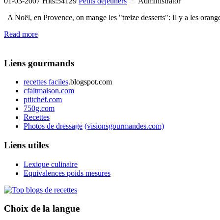
01-03-2007 Hits:54129
Petits déjeuners
Administrator
A Noël, en Provence, on mange les "treize desserts": Il y a les oranges,
Read more
Liens gourmands
recettes faciles
.blogspot.com
cfaitmaison.com
ptitchef.com
750g.com
Recettes
Photos de dressage
(visionsgourmandes.com)
Liens utiles
Lexique culinaire
Equivalences poids mesures
Choix de la langue