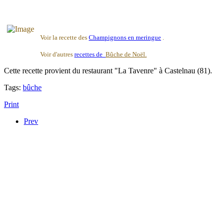
Voir la recette des
Champignons en meringue
.
Voir d'autres
recettes de
Bûche de No
ël
.
Cette recette provient du restaurant "La Tavenre" à Castelnau (81).
Tags:
bûche
Print
Prev