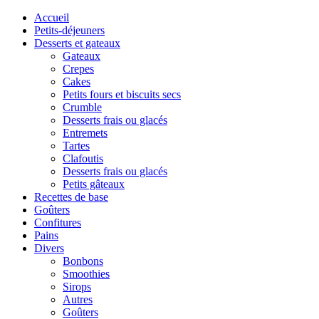
Accueil
Petits-déjeuners
Desserts et gateaux
Gateaux
Crepes
Cakes
Petits fours et biscuits secs
Crumble
Desserts frais ou glacés
Entremets
Tartes
Clafoutis
Desserts frais ou glacés
Petits gâteaux
Recettes de base
Goûters
Confitures
Pains
Divers
Bonbons
Smoothies
Sirops
Autres
Goûters