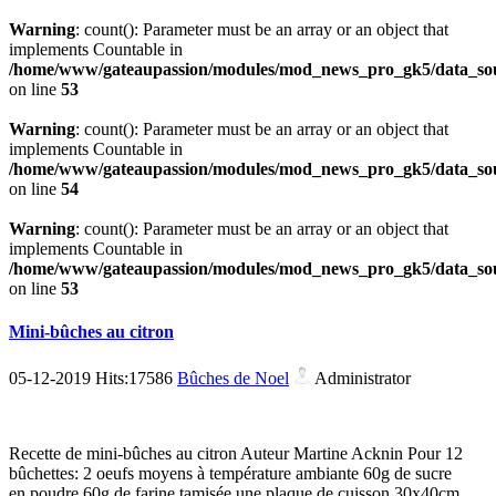
Warning
: count(): Parameter must be an array or an object that
implements Countable in
/home/www/gateaupassion/modules/mod_news_pro_gk5/data_sou
on line
53
Warning
: count(): Parameter must be an array or an object that
implements Countable in
/home/www/gateaupassion/modules/mod_news_pro_gk5/data_sou
on line
54
Warning
: count(): Parameter must be an array or an object that
implements Countable in
/home/www/gateaupassion/modules/mod_news_pro_gk5/data_sou
on line
53
Mini-bûches au citron
05-12-2019 Hits:17586
Bûches de Noel
Administrator
Recette de mini-bûches au citron Auteur Martine Acknin Pour 12
bûchettes: 2 oeufs moyens à température ambiante 60g de sucre
en poudre 60g de farine tamisée une plaque de cuisson 30x40cm