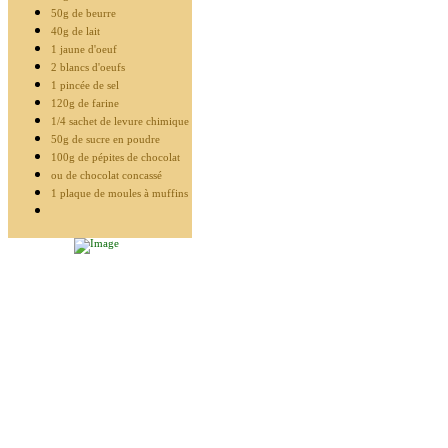
50g de beurre
40g de lait
1 jaune d'oeuf
2 blancs d'oeufs
1 pincée de sel
120g de farine
1/4 sachet de levure chimique
50g de sucre en poudre
100g de pépites de chocolat
ou de chocolat concassé
1 plaque de moules à muffins