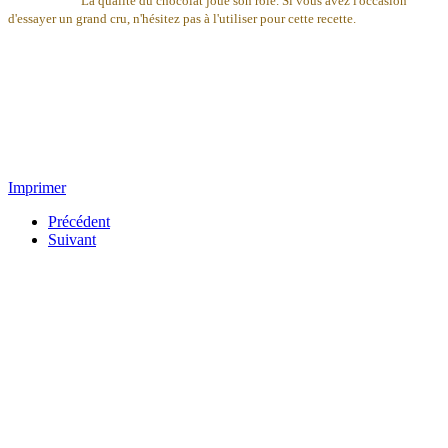
La qualité du chocolat joue son rôle. Si vous avez l'occasion
d'essayer un grand cru, n'hésitez pas à l'utiliser pour cette recette.
Imprimer
Précédent
Suivant