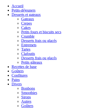
Accueil
Petits-déjeuners
Desserts et gateaux
Gateaux
Crepes
Cakes
Petits fours et biscuits secs
Crumble
Desserts frais ou glacés
Entremets
Tartes
Clafoutis
Desserts frais ou glacés
Petits gâteaux
Recettes de base
Goûters
Confitures
Pains
Divers
Bonbons
Smoothies
Sirops
Autres
Goûters