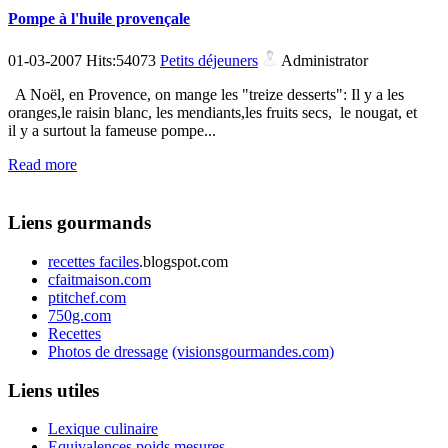
Pompe à l'huile provençale
01-03-2007 Hits:54073
Petits déjeuners
Administrator
A Noël, en Provence, on mange les "treize desserts": Il y a les
oranges,le raisin blanc, les mendiants,les fruits secs, le nougat, et
il y a surtout la fameuse pompe...
Read more
Liens gourmands
recettes faciles
.blogspot.com
cfaitmaison.com
ptitchef.com
750g.com
Recettes
Photos de dressage
(visionsgourmandes.com)
Liens utiles
Lexique culinaire
Equivalences poids mesures