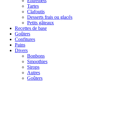
Entremets
Tartes
Clafoutis
Desserts frais ou glacés
Petits gâteaux
Recettes de base
Goûters
Confitures
Pains
Divers
Bonbons
Smoothies
Sirops
Autres
Goûters