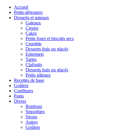
Accueil
Petits-déjeuners
Desserts et gateaux
Gateaux
Crepes
Cakes
Petits fours et biscuits secs
Crumble
Desserts frais ou glacés
Entremets
Tartes
Clafoutis
Desserts frais ou glacés
Petits gâteaux
Recettes de base
Goûters
Confitures
Pains
Divers
Bonbons
Smoothies
Sirops
Autres
Goûters