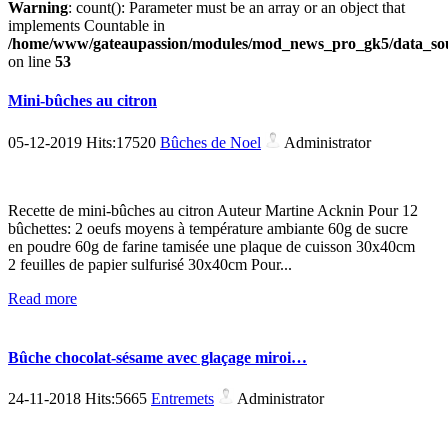
Warning
: count(): Parameter must be an array or an object that
implements Countable in
/home/www/gateaupassion/modules/mod_news_pro_gk5/data_sou
on line
53
Mini-bûches au citron
05-12-2019 Hits:17520
Bûches de Noel
Administrator
Recette de mini-bûches au citron Auteur Martine Acknin Pour 12
bûchettes: 2 oeufs moyens à température ambiante 60g de sucre
en poudre 60g de farine tamisée une plaque de cuisson 30x40cm
2 feuilles de papier sulfurisé 30x40cm Pour...
Read more
Bûche chocolat-sésame avec glaçage miroi…
24-11-2018 Hits:5665
Entremets
Administrator