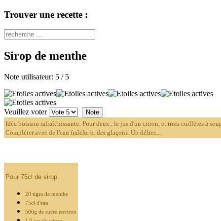
Trouver une recette :
Sirop de menthe
Note utilisateur:
5
/
5
Veuillez voter
Idée boisson rafraîchissante: Pour deux , le jus d'un citron, et trois cuillères à so
Compléter avec de l'eau fraîche et des glaçons. Un délice...
Pour 75cl de sirop:
20 tiges de menthe
75cl d'eau
500g de sucre environ
1/2 jus de citron