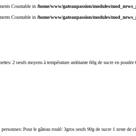
lements Countable in
/home/www/gateaupassion/modules/mod_news_p
lements Countable in
/home/www/gateaupassion/modules/mod_news_p
ettes: 2 oeufs moyens à température ambiante 60g de sucre en poudre 6
personnes: Pour le gâteau roulé: 3gros oeufs 90g de sucre 1 zeste de ci