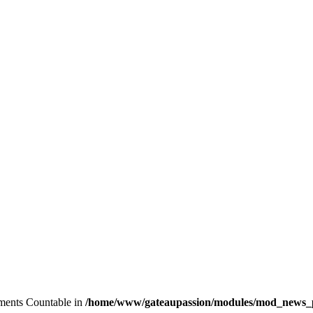
lements Countable in
/home/www/gateaupassion/modules/mod_news_p