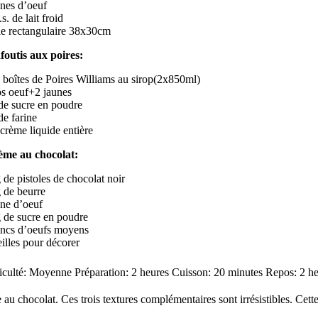
unes d’oeuf
.s. de lait froid
e rectangulaire 38x30cm
afoutis aux poires:
 boîtes de Poires Williams au sirop(2x850ml)
os oeuf+2 jaunes
de sucre en poudre
de farine
 crème liquide entière
ème au chocolat:
 de pistoles de chocolat noir
 de beurre
une d’oeuf
 de sucre en poudre
ancs d’oeufs moyens
eilles pour décorer
iculté: Moyenne Préparation: 2 heures Cuisson: 20 minutes Repos: 2 h
e au chocolat. Ces trois textures complémentaires sont irrésistibles. Cette