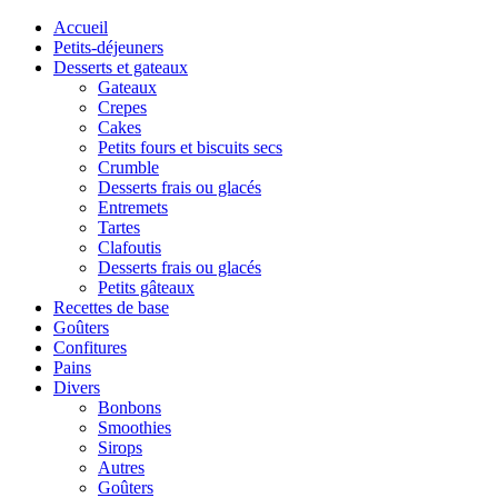
Accueil
Petits-déjeuners
Desserts et gateaux
Gateaux
Crepes
Cakes
Petits fours et biscuits secs
Crumble
Desserts frais ou glacés
Entremets
Tartes
Clafoutis
Desserts frais ou glacés
Petits gâteaux
Recettes de base
Goûters
Confitures
Pains
Divers
Bonbons
Smoothies
Sirops
Autres
Goûters