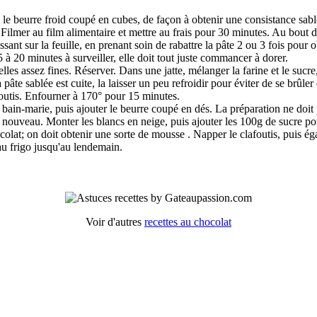
t le beurre froid coupé en cubes, de façon à obtenir une consistance sablé
d. Filmer au film alimentaire et mettre au frais pour 30 minutes. Au bout 
aissant sur la feuille, en prenant soin de rabattre la pâte 2 ou 3 fois pou
5 à 20 minutes à surveiller, elle doit tout juste commancer à dorer.
elles assez fines. Réserver. Dans une jatte, mélanger la farine et le sucre
te sablée est cuite, la laisser un peu refroidir pour éviter de se brûler
afoutis. Enfourner à 170° pour 15 minutes.
u bain-marie, puis ajouter le beurre coupé en dés. La préparation ne doi
 nouveau. Monter les blancs en neige, puis ajouter les 100g de sucre pou
colat; on doit obtenir une sorte de mousse . Napper le clafoutis, puis ég
au frigo jusqu'au lendemain.
Voir d'autres
recettes au chocolat