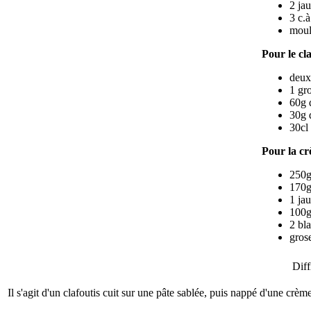
2 ja
3 c.à
moul
Pour le cl
deux
1 gr
60g 
30g 
30cl
Pour la cr
250g
170g
1 ja
100g
2 bl
gros
Diff
Il s'agit d'un clafoutis cuit sur une pâte sablée, puis nappé d'une crèm