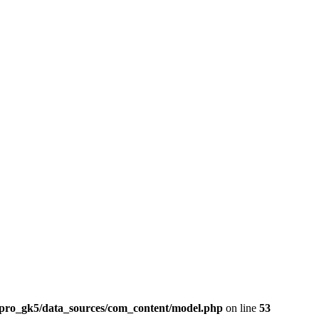
ro_gk5/data_sources/com_content/model.php
on line
53