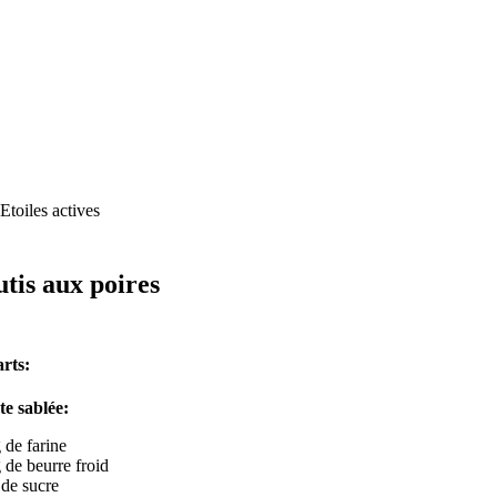
utis aux poires
rts:
te sablée:
 de farine
 de beurre froid
 de sucre