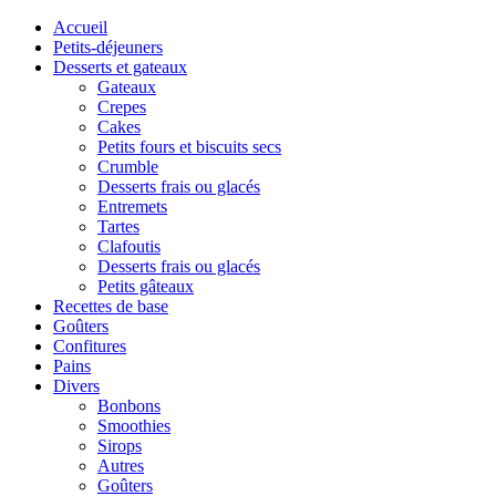
Accueil
Petits-déjeuners
Desserts et gateaux
Gateaux
Crepes
Cakes
Petits fours et biscuits secs
Crumble
Desserts frais ou glacés
Entremets
Tartes
Clafoutis
Desserts frais ou glacés
Petits gâteaux
Recettes de base
Goûters
Confitures
Pains
Divers
Bonbons
Smoothies
Sirops
Autres
Goûters