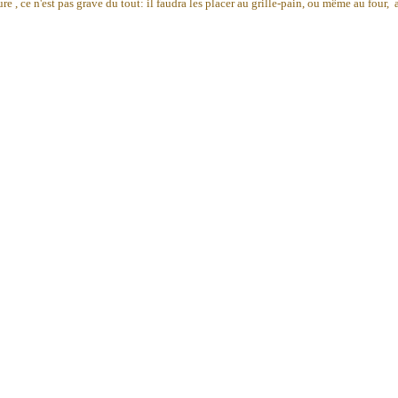
re , ce n'est pas grave du tout: il faudra les placer au grille-pain, ou même au four,