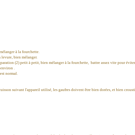
mélanger à la fourchette.
la levure, bien mélanger.
préparation (2) petit à petit, bien mélanger à la fourchette, battre assez vite pour évit
 environ .
'est normal.
uisson suivant l'appareil utilisé, les gaufres doivent être bien dorées, et bien crousti