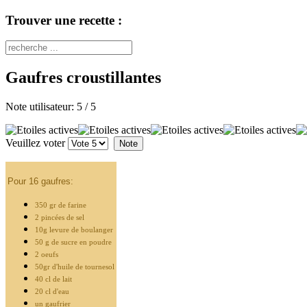
Trouver une recette :
Gaufres croustillantes
Note utilisateur:
5
/
5
Veuillez voter
Pour 16 gaufres:
350 gr de farine
2 pincées de sel
10g levure de boulanger
50 g de sucre en poudre
2 oeufs
50gr d'huile de tournesol
40 cl de lait
20 cl d'eau
un gaufrier