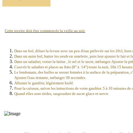
Cette recette doit être commencée la veille au soir.
Dans un bol, diluer la levure avec un peu d'eau prélevée sur les 20cl, bien 
Dans un autre bol, battre les oeufs en omelette, puis leur ajouter le lait et 
Dans un saladier, verser la farine , le sel et le sucre, mélanger. Ajouter la 
Couvrir le saladier et placer au frais (8° à 14°) toute la nuit, 10à 15 heures
Le lendemain, des bulles se seront formées à la surface de la préparation, c
Ajouter l'eau restante, mélanger 30 secondes.
Allumer le gaufrier, légèrement huilé.
Pour la cuisson, suivre les intructions de votre gaufrier. 5 à 10 minutes de c
Quand elles sont tièdes, saupoudrer de sucre glace et servir.