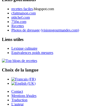
recettes faciles
.blogspot.com
cfaitmaison.com
ptitchef.com
750g.com
Recettes
Photos de dressage
(visionsgourmandes.com)
Liens utiles
Lexique culinaire
Equivalences poids mesures
Choix de la langue
Contact
Mentions légales
Traduction
L'auteur