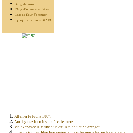
375g de farine
260g d'amandes entières
1càs de fleur d'oranger
1plaque de cuisson 30*40
Allumer le four à 180°.
Amalgamez bien les oeufs et le sucre.
Malaxer avec la farine et la cuillère de fleur d'oranger.
Lorsque tout est bien homogène, ajouter les amandes, malaxer encore