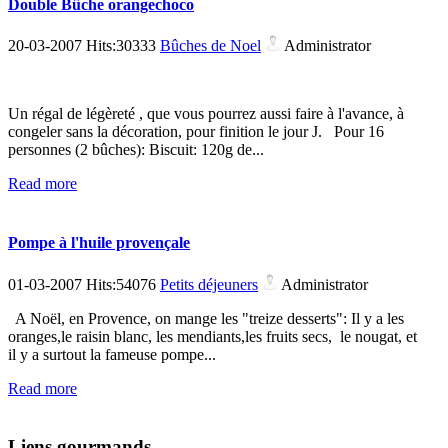
Double Bûche orangechoco
20-03-2007 Hits:30333
Bûches de Noel
Administrator
Un régal de légèreté , que vous pourrez aussi faire à l'avance, à
congeler sans la décoration, pour finition le jour J. Pour 16
personnes (2 bûches): Biscuit: 120g de...
Read more
Pompe à l'huile provençale
01-03-2007 Hits:54076
Petits déjeuners
Administrator
A Noël, en Provence, on mange les "treize desserts": Il y a les
oranges,le raisin blanc, les mendiants,les fruits secs, le nougat, et
il y a surtout la fameuse pompe...
Read more
Liens gourmands