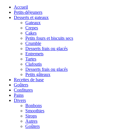
Accueil
Petits-déjeuners
Desserts et gateaux
Gateaux
Crepes
Cakes
Petits fours et biscuits secs
Crumble
Desserts frais ou glacés
Entremets
Tartes
Clafoutis
Desserts frais ou glacés
Petits gâteaux
Recettes de base
Goûters
Confitures
Pains
Divers
Bonbons
Smoothies
Sirops
Autres
Goûters