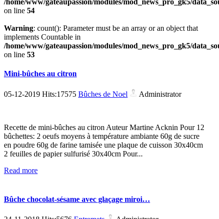
/home/www/gateaupassion/modules/mod_news_pro_gk5/data_sou
on line
54
Warning
: count(): Parameter must be an array or an object that
implements Countable in
/home/www/gateaupassion/modules/mod_news_pro_gk5/data_sou
on line
53
Mini-bûches au citron
05-12-2019 Hits:17575
Bûches de Noel
Administrator
Recette de mini-bûches au citron Auteur Martine Acknin Pour 12
bûchettes: 2 oeufs moyens à température ambiante 60g de sucre
en poudre 60g de farine tamisée une plaque de cuisson 30x40cm
2 feuilles de papier sulfurisé 30x40cm Pour...
Read more
Bûche chocolat-sésame avec glaçage miroi…