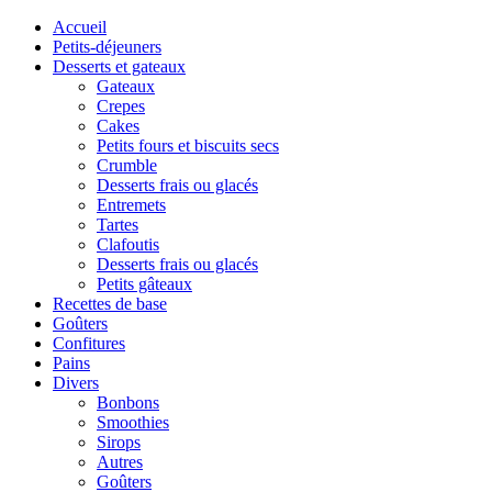
Accueil
Petits-déjeuners
Desserts et gateaux
Gateaux
Crepes
Cakes
Petits fours et biscuits secs
Crumble
Desserts frais ou glacés
Entremets
Tartes
Clafoutis
Desserts frais ou glacés
Petits gâteaux
Recettes de base
Goûters
Confitures
Pains
Divers
Bonbons
Smoothies
Sirops
Autres
Goûters