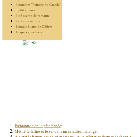
4 pommes "Reinette du Canada"
plutôt grosses
4 c.à.s sirop de romarin
2 c.à.s sucre roux
1 moule à tarte de Ø26cm
1 râpe à gros trous
Préparation de la pâte brisée
:
Mettre la farine et le sel dans un saladier, mélanger.
Ajouter le beurre coupé en morceaux, puis effriter ce dernier de façon à