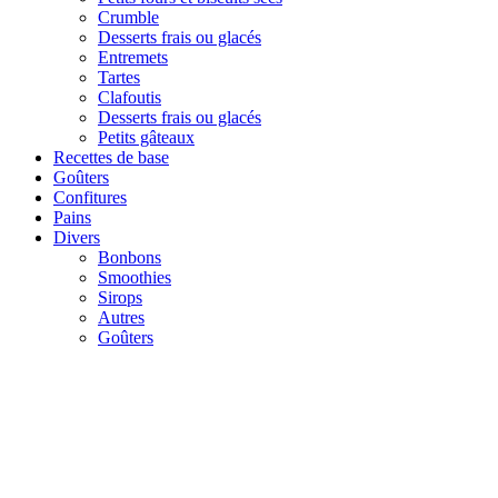
Crumble
Desserts frais ou glacés
Entremets
Tartes
Clafoutis
Desserts frais ou glacés
Petits gâteaux
Recettes de base
Goûters
Confitures
Pains
Divers
Bonbons
Smoothies
Sirops
Autres
Goûters