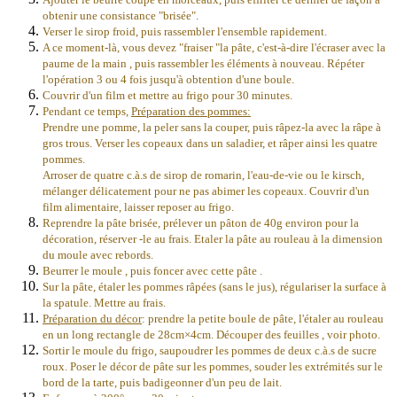
obtenir une consistance "brisée".
Verser le sirop froid, puis rassembler l'ensemble rapidement.
A ce moment-là, vous devez "fraiser "la pâte, c'est-à-dire l'écraser avec la
paume de la main , puis rassembler les éléments à nouveau. Répéter
l'opération 3 ou 4 fois jusqu'à obtention d'une boule.
Couvrir d'un film et mettre au frigo pour 30 minutes.
Pendant ce temps,
Préparation des pommes:
Prendre une pomme, la peler sans la couper, puis râpez-la avec la râpe à
gros trous. Verser les copeaux dans un saladier, et râper ainsi les quatre
pommes.
Arroser de quatre c.à.s de sirop de romarin, l'eau-de-vie ou le kirsch,
mélanger délicatement pour ne pas abimer les copeaux. Couvrir d'un
film alimentaire, laisser reposer au frigo.
Reprendre la pâte brisée, prélever un pâton de 40g environ pour la
décoration, réserver -le au frais. Etaler la pâte au rouleau à la dimension
du moule avec
rebords.
Beurrer le moule , puis
foncer
avec cette pâte .
Sur la pâte, étaler les pommes râpées (sans le jus), régulariser la surface à
la spatule. Mettre au frais.
Préparation du décor
: prendre la petite boule de pâte, l'étaler au rouleau
en un long rectangle de 28cm×4cm. Découper des feuilles , voir photo.
Sortir le moule du frigo, saupoudrer les pommes de deux c.à.s de sucre
roux. Poser le décor de pâte sur les pommes, souder les extrémités sur le
bord de la tarte, puis badigeonner d'un peu de lait.