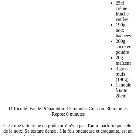
25cl
crème
fraîche
entière
190g
noix
hachées
200g
sucre en
poudre
20g
maïzena
3 gros
œufs
(190g)
1 moule
à tarte
28cm
Difficulté: Facile Préparation: 15 minutes Cuisson: 30 minutes
Repos: 0 minutes
C'est une tarte riche en goût car il n'y a pas d'autre parfum que celui
de la noix. Sa texture dense , à la fois onctueuse et craquante, est un