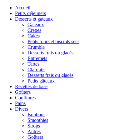
Accueil
Petits-déjeuners
Desserts et gateaux
Gateaux
Crepes
Cakes
Petits fours et biscuits secs
Crumble
Desserts frais ou glacés
Entremets
Tartes
Clafoutis
Desserts frais ou glacés
Petits gâteaux
Recettes de base
Goûters
Confitures
Pains
Divers
Bonbons
Smoothies
Sirops
Autres
Goûters