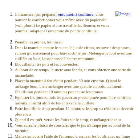
Commencer par préparer l'
entonnoir à confiture
: vous
pouvez le confectionner vous-même avec du papier alu
(voir photo) Le papier alu se travaille facilement, et vous
pourrez l'adapter à l'ouverture du pot de confiture.
Prendre les prunes, les rincer.
Dans la marmite, mettre le sucre, le jus de citron, recouvrir des prunes ,
écraser grossièrement pour faire sortir le jus. Mélanger le tout avec une
cuillère en bois, laisser poser 2 heures minimum.
Ebouillanter les pots et les couvercles.
Au bout de ce temps, le sucre aura fondu, et vous obtenez une sorte de
marmelade.
Placer la marmite à feu réduit pendant 30 min environ. Quand le
mélange bout, bien mélanger avec une spatule en bois, maintenir
l'ébullition pendant 10 minutes pour cuire les prunes.
Egoutter les prunes, puis les passer au presse-purée pour faire sortir les
noyaux, il suffit alors de les enlever à la cuillère.
Faire bouillir le sirop pendant 15 minutes: le sirop va réduire et devenir
plus épais.
Quand il est prêt, verser les fruits sur le sirop, et mélanger le tout.
Vous aurez le plaisir de constater que le jus n'attrape pas au fond de la
marmite..
Mettez en pots, à l'aide de l'entonnoir, essuyer les bords avec un linge