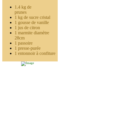
1.4 kg de
prunes
1 kg de sucre cristal
1 gousse de vanille
1 jus de citron
1 marmite diamètre
28cm
1 passoire
1 presse-purée
1 entonnoir à confiture