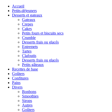
Accueil
Petits-déjeuners
Desserts et gateaux
Gateaux
Crepes
Cakes
Petits fours et biscuits secs
Crumble
Desserts frais ou glacés
Entremets
Tartes
Clafoutis
Desserts frais ou glacés
Petits gâteaux
Recettes de base
Goûters
Confitures
Pains
Divers
Bonbons
Smoothies
Sirops
Autres
Goûters