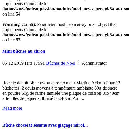
implements Countable in
/home/www/gateaupassion/modules/mod_news_pro_gk5/data_sou
on line
54
Warning
: count(): Parameter must be an array or an object that
implements Countable in
/home/www/gateaupassion/modules/mod_news_pro_gk5/data_sou
on line
53
Mini-bûches au citron
05-12-2019 Hits:17591
Bûches de Noel
Administrator
Recette de mini-bûches au citron Auteur Martine Acknin Pour 12
bûchettes: 2 oeufs moyens à température ambiante 60g de sucre
en poudre 60g de farine tamisée une plaque de cuisson 30x40cm
2 feuilles de papier sulfurisé 30x40cm Pour...
Read more
Bûche chocolat-sésame avec glaçage miroi…