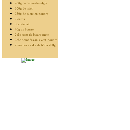
200g de farine de seigle
300g de miel
250g de sucre en poudre
2 oeufs
30cl de lait
70g de beurre
2càc rases de bicarbonate
2càc bombées anis vert poudre
2 moules à cake de 650à 700g