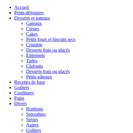
Accueil
Petits-déjeuners
Desserts et gateaux
Gateaux
Crepes
Cakes
Petits fours et biscuits secs
Crumble
Desserts frais ou glacés
Entremets
Tartes
Clafoutis
Desserts frais ou glacés
Petits gâteaux
Recettes de base
Goûters
Confitures
Pains
Divers
Bonbons
Smoothies
Sirops
Autres
Goûters