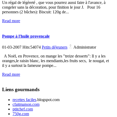
Un régal de légèreté , que vous pourrez aussi faire à l'avance, à
congeler sans la décoration, pour finition le jour J. Pour 16
personnes (2 bûches): Biscuit: 120g de...
Read more
Pompe à l'huile provençale
01-03-2007 Hits:54074
Petits déjeuners
Administrator
A Noël, en Provence, on mange les "treize desserts": Il y a les
oranges,le raisin blanc, les mendiants,les fruits secs, le nougat, et
il y a surtout la fameuse pompe...
Read more
Liens gourmands
recettes faciles
.blogspot.com
cfaitmaison.com
ptitchef.com
750g.com