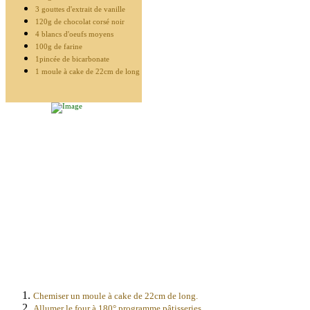
3 gouttes d'extrait de vanille
120g de chocolat corsé noir
4 blancs d'oeufs moyens
100g de farine
1pincée de bicarbonate
1 moule à cake de 22cm de long
Chemiser un moule à cake de 22cm de long.
Allumer le four à 180° programme pâtisseries.