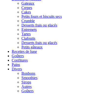
Gateaux
Crepes
Cakes
Petits fours et biscuits secs
Crumble
Desserts frais ou glacés
Entremets
Tartes
Clafoutis
Desserts frais ou glacés
Petits gâteaux
Recettes de base
Goûters
Confitures
Pains
Divers
Bonbons
Smoothies
Sirops
Autres
Goûters