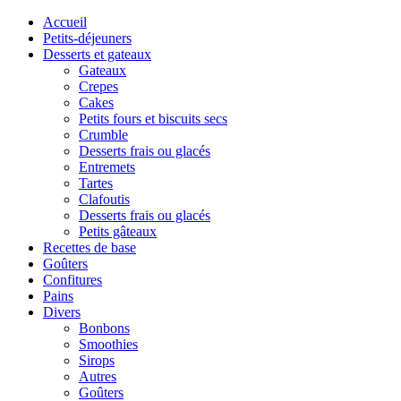
Accueil
Petits-déjeuners
Desserts et gateaux
Gateaux
Crepes
Cakes
Petits fours et biscuits secs
Crumble
Desserts frais ou glacés
Entremets
Tartes
Clafoutis
Desserts frais ou glacés
Petits gâteaux
Recettes de base
Goûters
Confitures
Pains
Divers
Bonbons
Smoothies
Sirops
Autres
Goûters