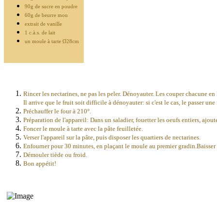
90g de sucre en poudre
60g de beurre mou
extrait de vanille
1 c.à.s. de lait
un moule à tarte Ø28cm
Rincer les nectarines, ne pas les peler. Dénoyauter. Les couper chacune en 
Il arrive que le fruit soit difficile à dénoyauter: si c'est le cas, le passer 
Préchauffer le four à 210°.
Préparation de l'appareil: Dans un saladier, fouetter les oeufs entiers, ajout
Foncer le moule à tarte avec la pâte feuilletée.
Verser l'appareil sur la pâte, puis disposer les quartiers de nectarines.
Enfourner pour 30 minutes, en plaçant le moule au premier gradin.Baisser l
Démouler tiède ou froid.
Bon appétit!