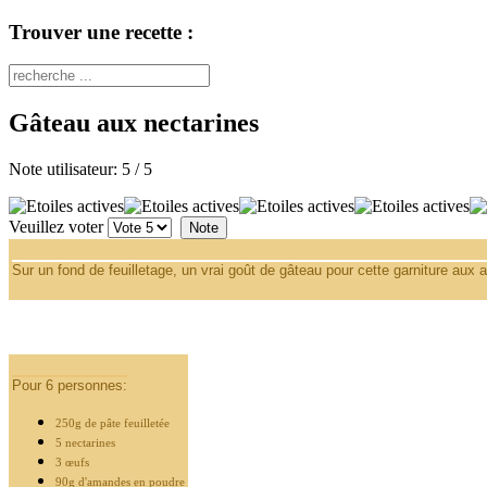
Trouver une recette :
Gâteau aux nectarines
Note utilisateur:
5
/
5
Veuillez voter
Sur un fond de feuilletage, un vrai goût de gâteau pour cette garniture aux
Pour 6 personnes:
250g de pâte feuilletée
5 nectarines
3 œufs
90g d'amandes en poudre