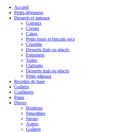
Accueil
Petits-déjeuners
Desserts et gateaux
Gateaux
Crepes
Cakes
Petits fours et biscuits secs
Crumble
Desserts frais ou glacés
Entremets
Tartes
Clafoutis
Desserts frais ou glacés
Petits gâteaux
Recettes de base
Goûters
Confitures
Pains
Divers
Bonbons
Smoothies
Sirops
Autres
Goûters