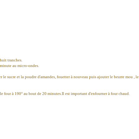
huit tranches.
une minute au micro-ondes.
er le sucre et la poudre d'amandes, fouetter à nouveau puis ajouter le beurre mou , le l
e four à 190° au bout de 20 minutes.Il est important d'enfourner à four chaud.