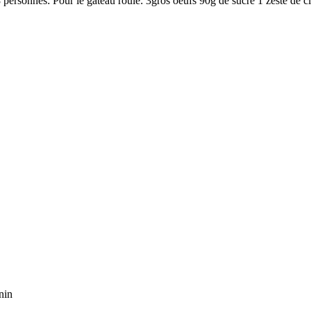
personnes: Pour le gâteau roulé: 3gros oeufs 90g de sucre 1 zeste de ci
n
nin