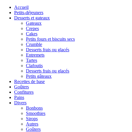
Accueil
Petits-déjeuners
Desserts et gateaux
Gateaux
Crepes
Cakes
Petits fours et biscuits secs
Crumble
Desserts frais ou glacés
Entremets
Tartes
Clafoutis
Desserts frais ou glacés
Petits gâteaux
Recettes de base
Goûters
Confitures
Pains
Divers
Bonbons
Smoothies
Sirops
Autres
Goûters