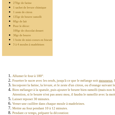
270gr de farine
1 sachet de levure chimique
1 zeste de citron
135gr de beurre ramolli
60gr de lait
Pour le décor:
100gr de chocolat dessert
30gr de beurre
1 boite de mini-coeurs en biscuit
3 à 4 moules à madeleines
Allumer le four à 180°.
Fouetter le sucre avec les oeufs, jusqu'à ce que le mélange soit
mousseux
.
Incorporer la farine, la levure, et le zeste d'un citron, ou d'orange suivant l
Bien mélanger à la spatule, puis ajouter le beurre bien ramolli (mais non fon
Attention, si le beurre n'est pas assez mou, il faudra le ramollir avec la mo
Laisser reposer 30 minutes.
Verser une cuillère dans chaque moule à madeleines.
Mettre au four pendant 10 à 12 minutes.
Pendant ce temps, préparer la décoration: